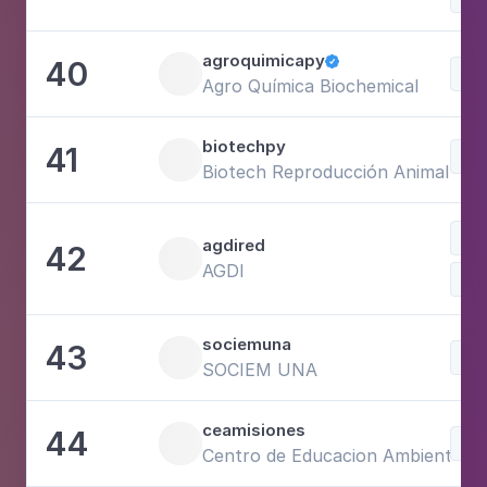
agroquimicapy
40

Sci
Agro Química Biochemical
biotechpy
41
Ani
Biotech Reproducción Animal
agdired
42
AGDI
Sci
sociemuna
43
Sci
SOCIEM UNA
ceamisiones
44
Sci
Centro de Educacion Ambiental