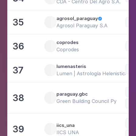
CDA - Centro Del Agro S.A.
agrosol_paraguay
35

Sci
Agrosol Paraguay S.A
coprodes
36
Sci
Coprodes
lumenasteris
37
Sci
Lumen | Astrología Helenistica
Sci
paraguay.gbc
38
Green Building Council Py
Sci
iics_una
39
IICS UNA
Hea