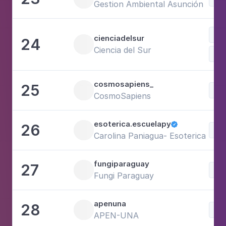
Gestion Ambiental Asunción
Sci
cienciadelsur
24
Ciencia del Sur
cosmosapiens_
25
Sci
CosmoSapiens
esoterica.escuelapy
26

Sci
Carolina Paniagua- Esoterica Esc
fungiparaguay
27
Sci
Fungi Paraguay
apenuna
28
Sci
APEN-UNA