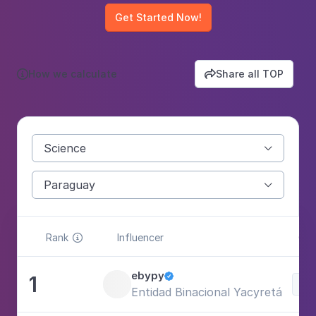
Get Started Now!
How we calculate
Share all TOP


Science

Paraguay

Rank
Influencer
Cat

ebypy
1

Sci
Entidad Binacional Yacyretá