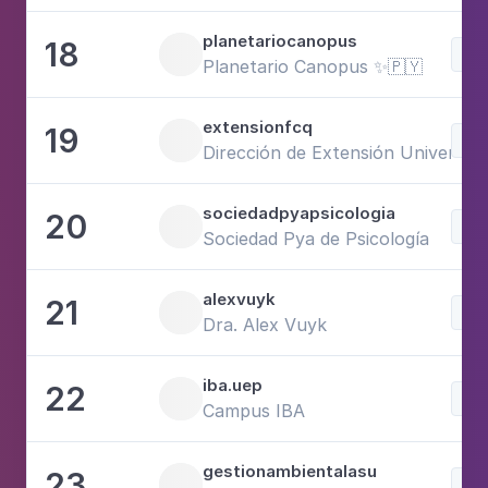
planetariocanopus
18
Sci
Planetario Canopus ✨🇵🇾
extensionfcq
19
Sci
Dirección de Extensión Universita
sociedadpyapsicologia
20
Sci
Sociedad Pya de Psicología
alexvuyk
21
Sci
Dra. Alex Vuyk
iba.uep
22
Sci
Campus IBA
gestionambientalasu
23
Sci