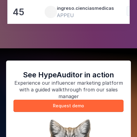
ingreso.cienciasmedicas
45
Edu
APPEU
See HypeAuditor in action
Experience our
influencer marketing platform
with a guided walkthrough from our sales
manager
Request demo