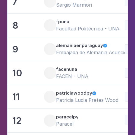
7
Sci
Sergio Marmori
fpuna
8
Sci
Facultad Politécnica - UNA
alemaniaenparaguay
9

Sci
Embajada de Alemania Asuncion
facenuna
10
Sci
FACEN - UNA
patriciawoodpy
11

Sci
Patricia Lucia Fretes Wood
paracelpy
12
Sci
Paracel