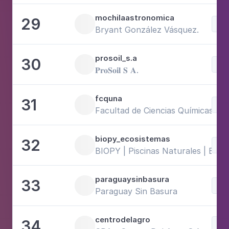
mochilaastronomica
29
Sci
Bryant González Vásquez.
prosoil_s.a
30
Sci
𝐏𝐫𝐨𝐒𝐨𝐢𝐥 𝐒 𝐀.
fcquna
31
Sci
Facultad de Ciencias Químicas - 
biopy_ecosistemas
32
Sci
BIOPY | Piscinas Naturales | Est
paraguaysinbasura
33
Sci
Paraguay Sin Basura
centrodelagro
34
Fam