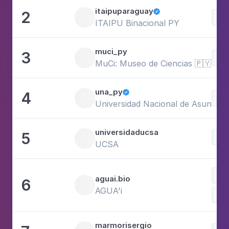
itaipuparaguay
2

Sci
ITAIPU Binacional PY
muci_py
3
Sci
MuCi: Museo de Ciencias 🇵🇾
una_py
4

Sci
Universidad Nacional de Asunción
universidaducsa
5
Edu
UCSA
Swe
aguai.bio
6
AGUA'i
Sci
marmorisergio