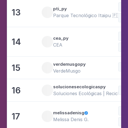
pti_py
13
Parque Tecnológico Itaipu 🇵🇾
Sci
Bus
cea_py
14
CEA
Sci
verdemusgopy
15
Sci
VerdeMusgo
solucionesecologicaspy
16
Sci
Soluciones Ecológicas | Reciclaje
Fam
melissadenisg
17

Melissa Denis G.
Sci