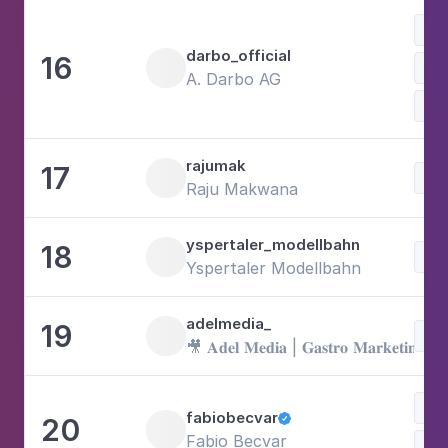
darbo_official
16
Mo
A. Darbo AG
Ess
rajumak
17
Mo
Raju Makwana
yspertaler_modellbahn
18
Mo
Yspertaler Modellbahn
adelmedia_
19
Mo
​🎥 𝐀𝐝𝐞𝐥 𝐌𝐞𝐝𝐢𝐚 | 𝐆𝐚𝐬𝐭𝐫𝐨 𝐌𝐚𝐫𝐤𝐞𝐭𝐢𝐧𝐠
fabiobecvar
20

Fabio Becvar
Fot