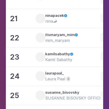
ninapacek
21

Mo
nina🦂
itsmaryam_mim
22

Fot
mim_maryam
kamilsabathy
23

Mo
Kamil Sabathy
laurapaal_
24
Mo
Laura Paal 🦋
susanne_bisovsky
25
Mo
SUSANNE BISOVSKY OFFICIAL S