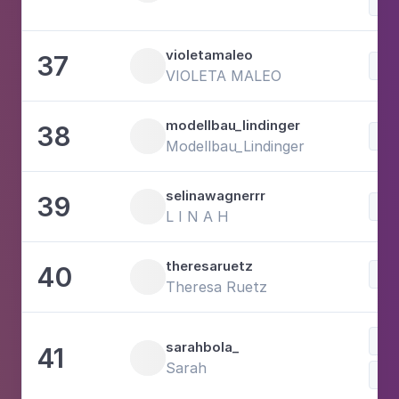
Mo
violetamaleo
37
Mo
VIOLETA MALEO
modellbau_lindinger
38
Mo
Modellbau_Lindinger
selinawagnerrr
39
Mo
L I N A H
theresaruetz
40
Fot
Theresa Ruetz
Lif
sarahbola_
41
Sarah
Mo