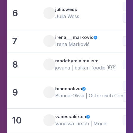
Fot
julia.wess
6
Julia Wess
Lif
irena___markovic
7

Mo
Irena Marković
madebyminimalism
8
Mo
jovana | balkan foodie 🇷🇸
Ess
biancaolivia
9

Bianca-Olivia | Österreich Comedy
Lif
vanessalirsch
10

Mo
Vanessa Lirsch | Model