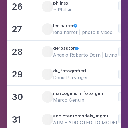
philnex
26
Mo
~ Phil 🫦
leniharrer
27

Mus
lena harrer | photo & video
derpastor
28

Mo
Angelo Roberto Dorn | Living Can
du_fotografiert
29
Mo
Daniel Urstöger
marcogenuin_foto_gen
30
Mo
Marco Genuin
addictedtomodels_mgmt
31
Mo
ATM - ADDICTED TO MODELS