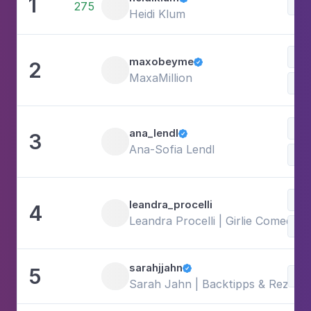
1
Mo
275
Heidi Klum
Mo
maxobeyme
2

MaxaMillion
Mo
Mo
ana_lendl
3

Ana-Sofia Lendl
Kun
Fam
leandra_procelli
4
Leandra Procelli | Girlie Comedy
Lif
sarahjjahn
5

Mo
Sarah Jahn | Backtipps & Rezepte