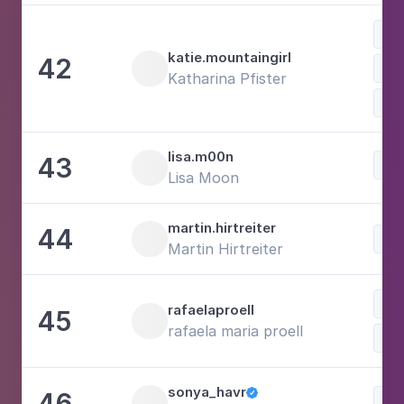
Mus
katie.mountaingirl
42
Katharina Pfister
lisa.m00n
43
Fot
Lisa Moon
martin.hirtreiter
44
Mo
Martin Hirtreiter
Mo
rafaelaproell
45
rafaela maria proell
Fot
sonya_havr
46

Lif