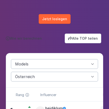
Jetzt loslegen
Wie wir berechnen
Alle TOP teilen


Models

Österreich

Rang
Influencer
Kat


heidiklum
