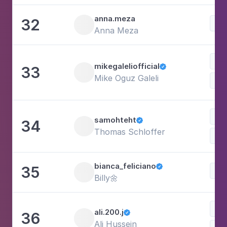
anna.meza
32
Lif
Anna Meza
mikegaleliofficial
33

Mike Oguz Galeli
Mo
samohteht
34

Thomas Schloffer
Mo
bianca_feliciano
35

Lif
Billy🌼
Bal
ali.200.j
36

Ali Hussein