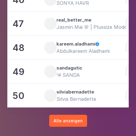
SONYA HAVR
real_better_me
47
Mo
Jasmin Mai 🌸 | Plussize Model
kareem.aladhami
48

Mo
Abdulkareem Aladhami
sandagutic
49
Sch
༄ SANDA
silviabernadette
50
Mo
Silvia Bernadette
Alle anzeigen