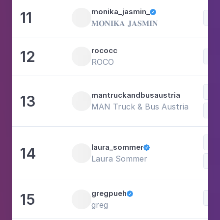
monika_jasmin_
11

Mo
𝐌𝐎𝐍𝐈𝐊𝐀 𝐉𝐀𝐒𝐌𝐈𝐍
rococc
12
Mo
ROCO
mantruckandbusaustria
13
MAN Truck & Bus Austria
Mo
laura_sommer
14

Laura Sommer
Lif
gregpueh
15

Mo
greg