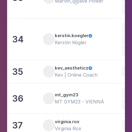
Marvin_Ⓜ️ave Power
Win
kerstin.koegler
34

Lif
Kerstin Kögler
kev_aestheticz
35

Kev | Online Coach
mt_gym23
36
MT GYM23 - VIENNA
Bal
virginia.rox
37
Virginia Rox