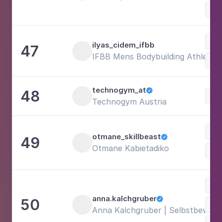
Bal
Lif
ilyas_cidem_ifbb
47
IFBB Mens Bodybuilding Athlete
technogym_at
48

Technogym Austria
otmane_skillbeast
49

Otmane Kabietadiko
Lif
Mus
anna.kalchgruber
50

Anna Kalchgruber | Selbstbewuss