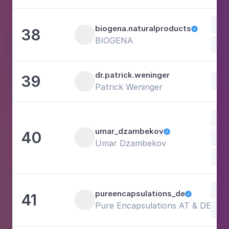
biogena.naturalproducts
38

BIOGENA
dr.patrick.weninger
39
Patrick Weninger
umar_dzambekov
40

Win
Umar Dzambekov
Re
pureencapsulations_de
41

Pure Encapsulations AT & DE