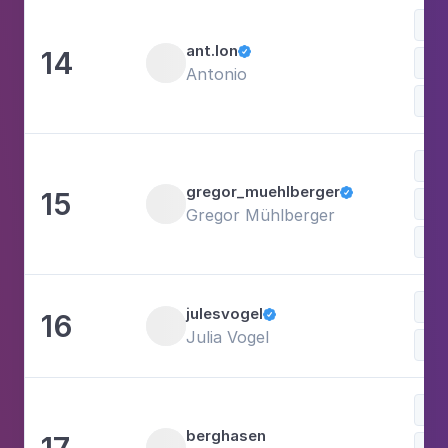
ant.lon
14

Lif
Antonio
Fot
Win
gregor_muehlberger
15

Gregor Mühlberger
Re
julesvogel
16

Julia Vogel
Lif
berghasen
17