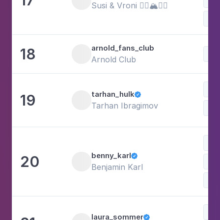
Susi & Vroni 🧗‍♂️🏔🏃‍♀️
Win
arnold_fans_club
18
Arnold Club
tarhan_hulk
19

Tarhan Ibragimov
Spi
Re
benny_karl
20

Benjamin Karl
Win
laura_sommer
