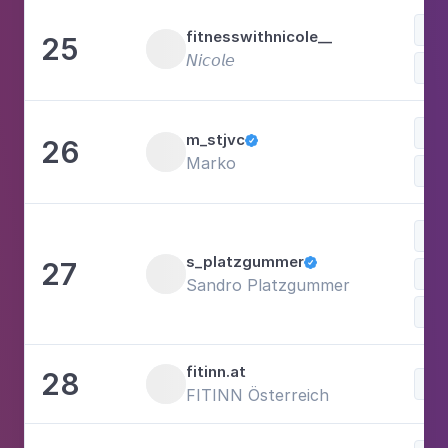
fitnesswithnicole__
25
𝘕𝘪𝘤𝘰𝘭𝘦
Rei
Lif
m_stjvc
26

Marko
s_platzgummer
27

Win
Sandro Platzgummer
Bal
fitinn.at
28
FITINN Österreich