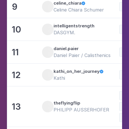
celine_chiara
9

Celine Chiara Schumer
intelligentstrength
10
DASGYM.
daniel.paier
11
Daniel Paier / Calisthenics
kathi_on_her_journey
12

Kathi
Re
theflyingflip
13
PHILIPP AUSSERHOFER
Bal