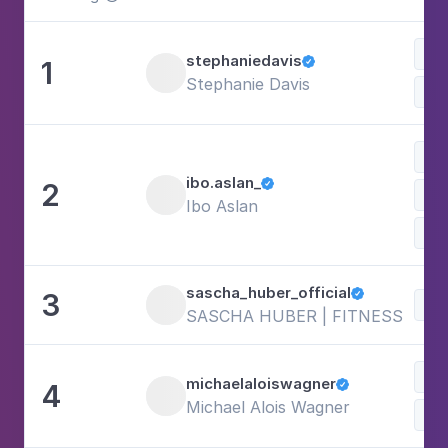
stephaniedavis
1

Stephanie Davis
Kle
ibo.aslan_
2

Bal
Ibo Aslan
Win
sascha_huber_official
3

SASCHA HUBER | FITNESS
Ser
michaelaloiswagner
4

Michael Alois Wagner