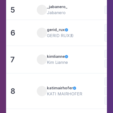
_jabanero_
5
Jabanero
gerid_rux
6

GERID RUX🦋
Kle
kimlianne
7

Kim Lianne
Sch
Lif
katimairhofer
8

Tra
KATI MAIRHOFER