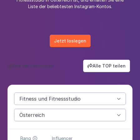
Liste der beliebtesten Instagram-Kontos.
Jetzt loslegen
Wie wir berechnen
Alle TOP teilen


Fitness und Fitnessstudio

Österreich

Rang
Influencer
Kat
