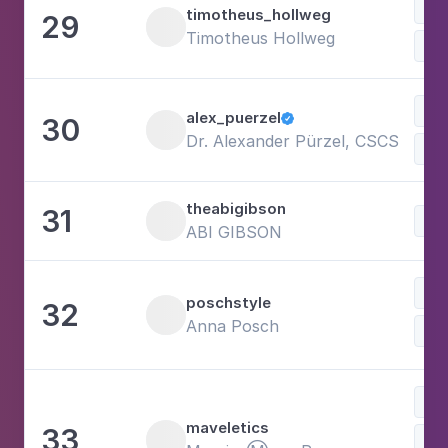
Lif
timotheus_hollweg
29
Timotheus Hollweg
alex_puerzel
30

Dr. Alexander Pürzel, CSCS
Tra
theabigibson
31
ABI GIBSON
poschstyle
32
Anna Posch
Sch
maveletics
33
Tra