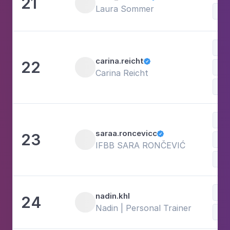
21
Laura Sommer
Lif
Re
carina.reicht
22

Carina Reicht
Win
saraa.roncevicc
23

Bal
IFBB SARA RONČEVIĆ
Win
nadin.khl
24
Nadin | Personal Trainer
Tra