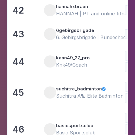
hannahxbraun
42
HANNAH | PT and online fitness 
6gebirgsbrigade
43
6. Gebirgsbrigade | Bundesheer
Re
kaan49_27_pro
44
Knk49\Coach
suchitra_badminton
45

Suchitra A🏸 Elite Badminton Tra
Bal
Re
basicsportsclub
46
Basic Sportsclub