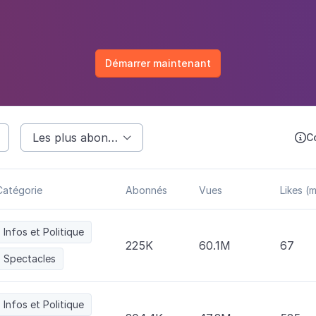
Démarrer maintenant
Les plus abonnés
C


Catégorie
Abonnés
Vues
Likes (m
Infos et Politique
225K
60.1M
67
Spectacles
Infos et Politique