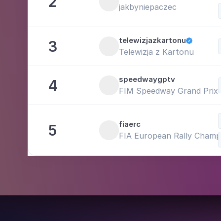
2
jakbyniepaczec
telewizjazkartonu
3

Telewizja z Kartonu
speedwaygptv
4
FIM Speedway Grand Prix
fiaerc
5
FIA European Rally Champ