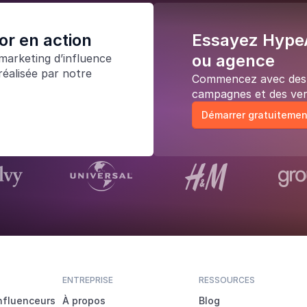
r en action
Essayez HypeA
ou agence
marketing d’influence
réalisée par notre
Commencez avec des p
campagnes et des ver
Démarrer gratuitemen
ENTREPRISE
RESSOURCES
nfluenceurs
À propos
Blog