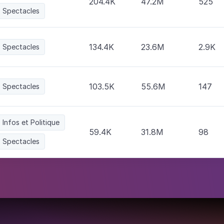
204.4K
47.2M
525
Spectacles
134.4K
23.6M
2.9K
Spectacles
103.5K
55.6M
147
Spectacles
Infos et Politique
59.4K
31.8M
98
ionship
Spectacles