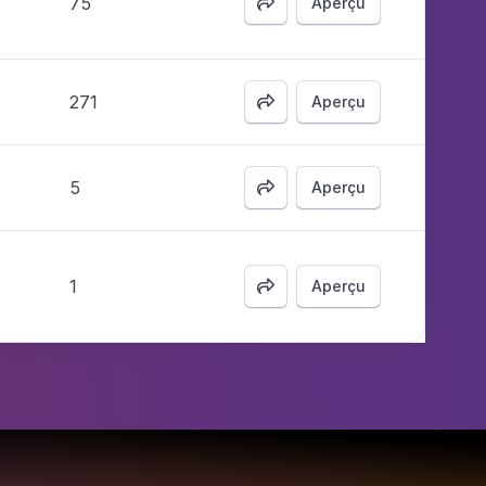
75
Aperçu

271
Aperçu

5
Aperçu

1
Aperçu
