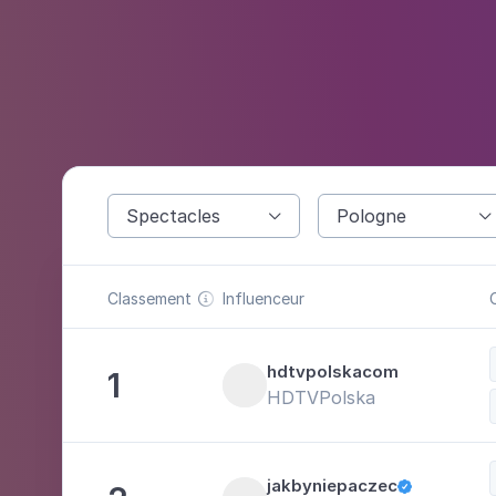
Spectacles
Pologne


Classement
Influenceur

hdtvpolskacom
1
HDTVPolska
jakbyniepaczec
