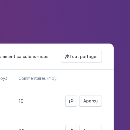
omment calculons-nous
Tout partager

oy.)
Commentaires (moy.)
10
Aperçu
