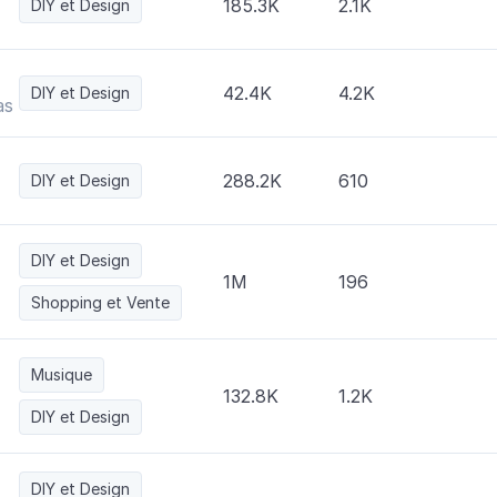
185.3K
2.1K
DIY et Design
42.4K
4.2K
DIY et Design
as • Comedores • Salas
288.2K
610
DIY et Design
DIY et Design
1M
196
Shopping et Vente
Musique
132.8K
1.2K
DIY et Design
DIY et Design