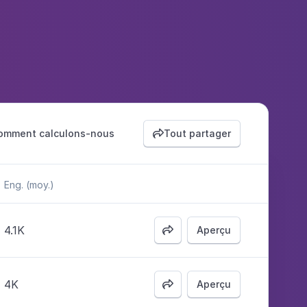
omment calculons-nous
Tout partager

Eng. (moy.)
4.1K
Aperçu

4K
Aperçu
