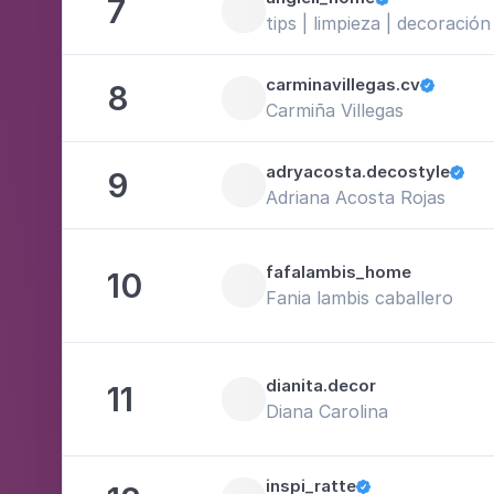
7
tips | limpieza | decoración
carminavillegas.cv
8

Carmiña Villegas
adryacosta.decostyle
9

Adriana Acosta Rojas
fafalambis_home
10
Fania lambis caballero
dianita.decor
11
Diana Carolina
inspi_ratte
