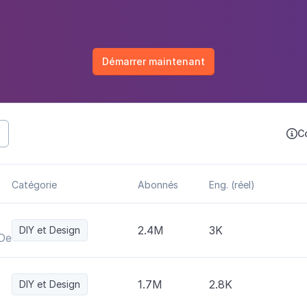
Démarrer maintenant
C

Catégorie
Abonnés
Eng. (réel)
2.4M
3K
DIY et Design
Decoración • Lifestyle
1.7M
2.8K
DIY et Design