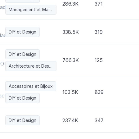
286.3K
371
Madera Centenario
Management et Marketing
338.5K
319
DIY et Design
d Martinez Aparicio
DIY et Design
766.3K
125
IO
Architecture et Design Urbain
Accessoires et Bijoux
103.5K
839
aolines
DIY et Design
237.4K
347
DIY et Design