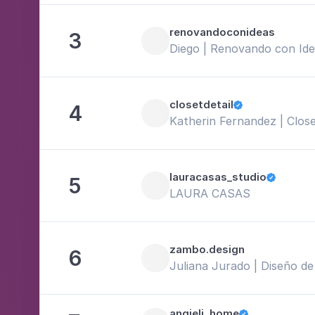
renovandoconideas
3
Diego | Renovando con Ide
closetdetail
4

Katherin Fernandez | Close
lauracasas_studio
5

LAURA CASAS
zambo.design
6
Juliana Jurado | Diseño de 
angieli_home
