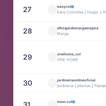
easycol
27

Easy Colombia | Hogar y 
elhogardemargainspira
28
Marga
onehome_col
29
ONE HOME
jardineriaonlineoficial
30
jardinería | plantas | Paisaj
minn.col
31
