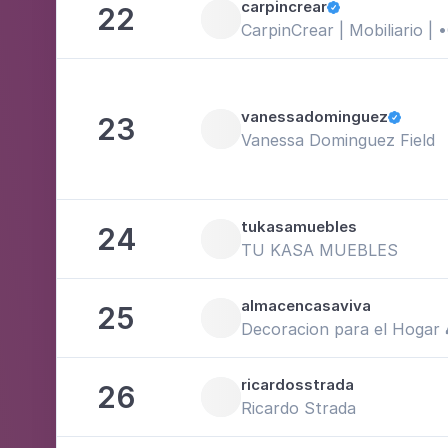
carpincrear
22

CarpinCrear | Mobiliario 
vanessadominguez
23

Vanessa Dominguez Field
tukasamuebles
24
TU KASA MUEBLES
almacencasaviva
25
Decoracion para el Hogar 
ricardosstrada
26
Ricardo Strada