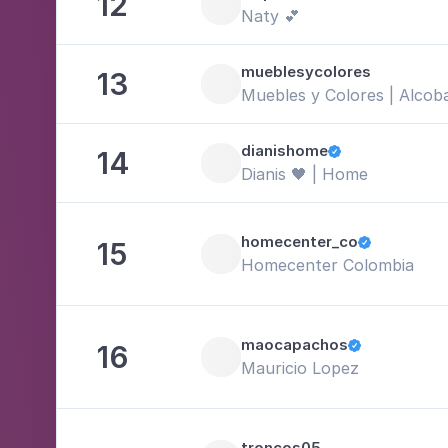
12
Naty 💕
mueblesycolores
13
Muebles y Colores | Alcob
dianishome
14

Dianis 🖤 | Home
homecenter_co
15

Homecenter Colombia
maocapachos
16

Mauricio Lopez
troncos05