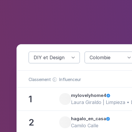
DIY et Design
Colombie


Classement
Influenceur

mylovelyhome4
1

Laura Giraldo | Limpieza • 
hagalo_en_casa
2

Camilo Calle