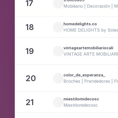
17
Mobiliario | Decoración | 
homedelights.co
18
HOME DELIGHTS by Soleda
vintageartemobiliariocali
19
VINTAGE ARTE MOBILIAR
color_de_esperanza_
20
Broches | Prendedores | P
miestilomidecosc
21
Miestilomidecosc