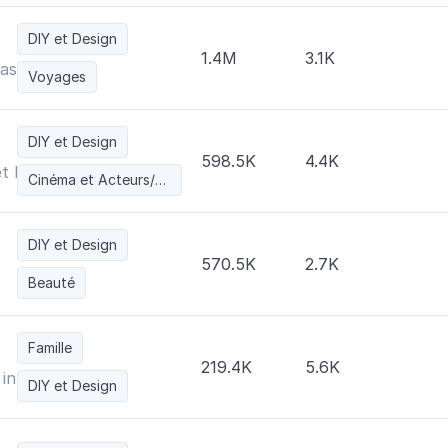
DIY et Design
1.4M
3.1K
as
Voyages
DIY et Design
598.5K
4.4K
t Detail
Cinéma et Acteurs/Actrices
DIY et Design
570.5K
2.7K
Beauté
Famille
219.4K
5.6K
interiores y arquitectura |
DIY et Design