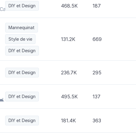
468.5K
187
DIY et Design
| •Camas •Comedores •Salas •Estudios•
Mannequinat
131.2K
669
Style de vie
DIY et Design
236.7K
295
DIY et Design
495.5K
137
DIY et Design
🛋️🪞Casa Viva
181.4K
363
DIY et Design