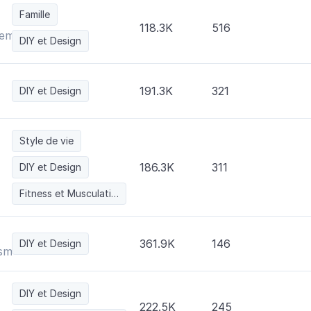
Famille
118.3K
516
Remodelación
DIY et Design
191.3K
321
DIY et Design
Style de vie
186.3K
311
DIY et Design
Fitness et Musculation
361.9K
146
DIY et Design
ismo
DIY et Design
222.5K
245