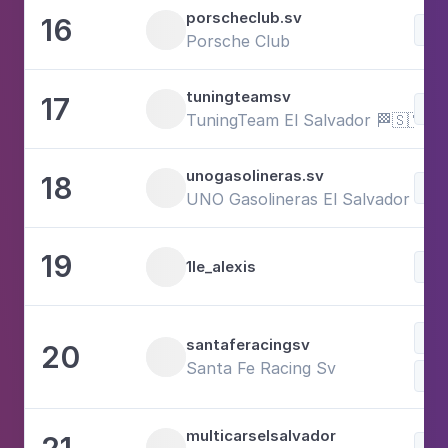
porscheclub.sv
16
Voi
Porsche Club
tuningteamsv
17
Voi
TuningTeam El Salvador 🏁🇸🇻
unogasolineras.sv
18
Voi
UNO Gasolineras El Salvador
19
1le_alexis
Voi
Spo
santaferacingsv
20
Santa Fe Racing Sv
Voi
multicarselsalvador
21
Voi