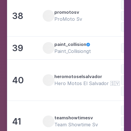
Spo
promotosv
38
Voi
ProMoto Sv
paint_collision
39

Voi
Paint_Collisiongt
Sty
heromotoselsalvador
40
Spo
Hero Motos El Salvador 🇸🇻
Voi
Fam
teamshowtimesv
41
Voi
Team Showtime Sv