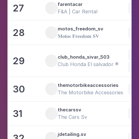
farentacar
27
Voi
F&A | Car Rental
motos_freedom_sv
28
Voi
𝐌𝐨𝐭𝐨𝐬 𝐅𝐫𝐞𝐞𝐝𝐨𝐦 𝐒𝐕
Fam
club_honda_sivar_503
29
Club Honda El salvador ®️
Voi
themotorbikeaccessories
30
Voi
The Motorbike Accessories
thecarssv
31
Voi
The Cars Sv
jdetailing.sv
32
Voi