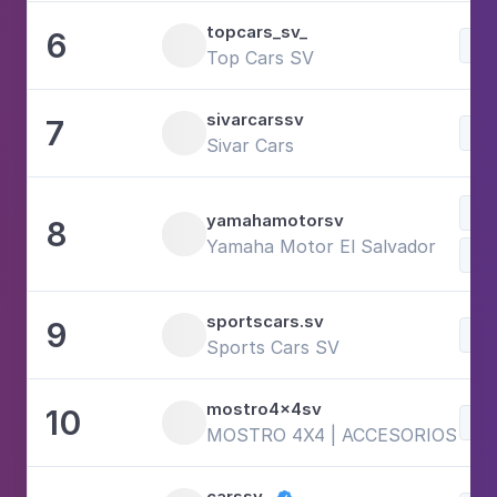
topcars_sv_
6
Voi
Top Cars SV
sivarcarssv
7
Voi
Sivar Cars
Voi
yamahamotorsv
8
Yamaha Motor El Salvador
Spo
sportscars.sv
9
Voi
Sports Cars SV
mostro4x4sv
10
Voi
MOSTRO 4X4 | ACCESORIOS PAR
carssv__