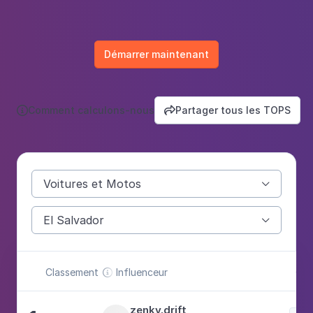
Démarrer maintenant
Comment calculons-nous
Partager tous les TOPS


Voitures et Motos

El Salvador

Classement
Influenceur
Cat

zenky.drift