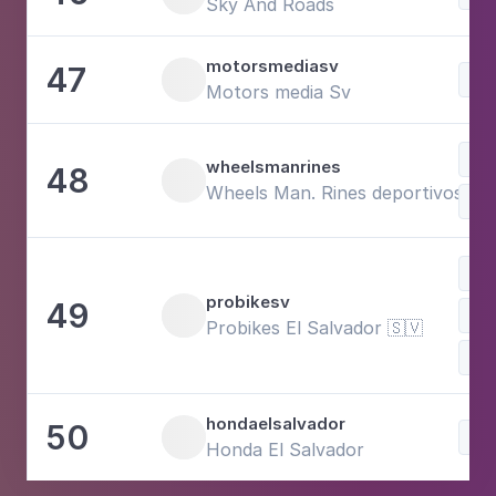
Sky And Roads
motorsmediasv
47
Voi
Motors media Sv
Sty
wheelsmanrines
48
Wheels Man. Rines deportivos
Voi
probikesv
49
Spo
Probikes El Salvador 🇸🇻
Voi
hondaelsalvador
50
Voi
Honda El Salvador