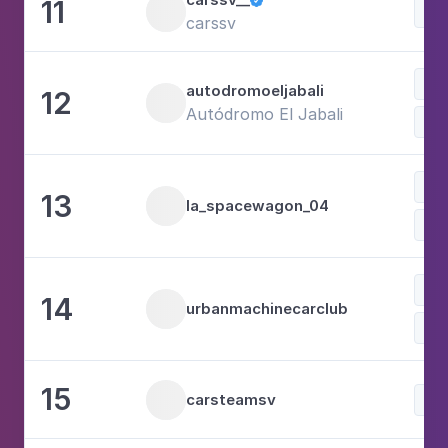
11

Voi
carssv
Voi
autodromoeljabali
12
Autódromo El Jabali
Spo
Voi
13
la_spacewagon_04
Pho
Fam
14
urbanmachinecarclub
Voi
15
carsteamsv
Voi