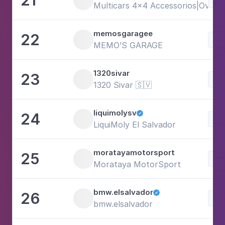
Multicars 4x4 Accessorios|Overl
memosgaragee
22
Voi
MEMO’S GARAGE
1320sivar
23
Voi
1320 Sivar 🇸🇻
liquimolysv
24

Voi
LiquiMoly El Salvador
moratayamotorsport
25
Voi
Morataya MotorSport
bmw.elsalvador
26

Voi
bmw.elsalvador