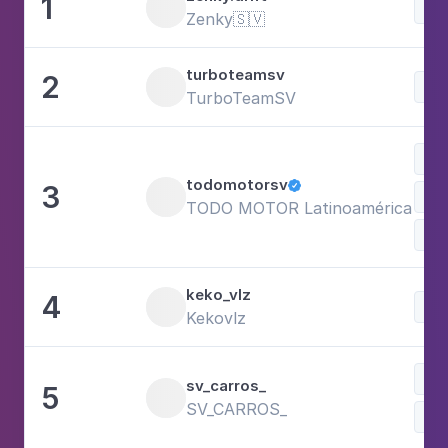
1
Voi
Zenky🇸🇻
turboteamsv
2
Voi
TurboTeamSV
Voi
todomotorsv
3

Spo
TODO MOTOR Latinoamérica
keko_vlz
4
Voi
Kekovlz
Voi
sv_carros_
5
SV_CARROS_
Pho