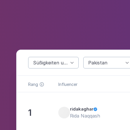
Süßigkeiten und Backwaren
Pakistan


Rang
Influencer

ridakaghar
1

Rida Naqqash