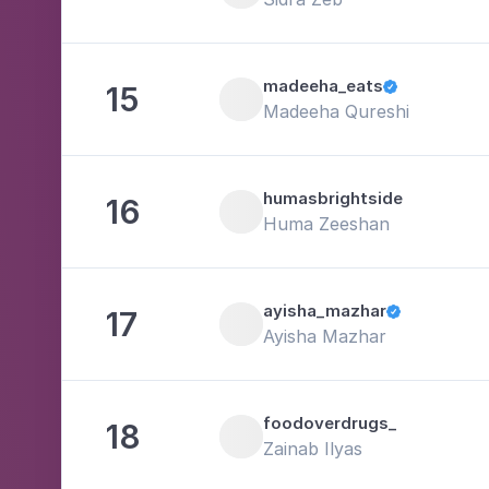
madeeha_eats
15

Madeeha Qureshi
humasbrightside
16
Huma Zeeshan
ayisha_mazhar
17

Ayisha Mazhar
foodoverdrugs_
18
Zainab Ilyas