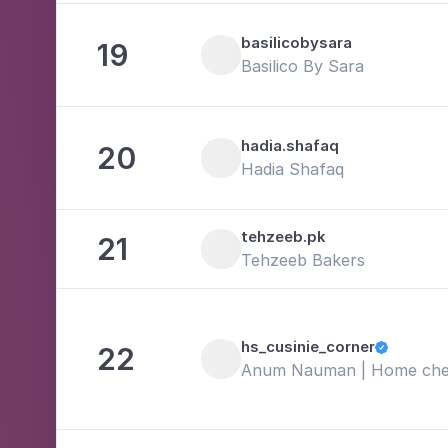
basilicobysara
19
Basilico By Sara
hadia.shafaq
20
Hadia Shafaq
tehzeeb.pk
21
Tehzeeb Bakers
hs_cusinie_corner
22

Anum Nauman | Home chef 