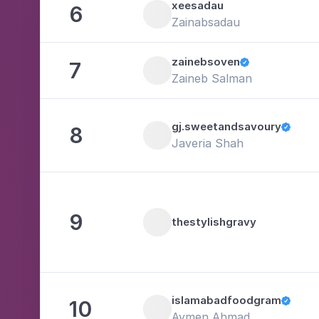
xeesadau
6
Zainabsadau
zainebsoven
7

Zaineb Salman
gj.sweetandsavoury
8

Javeria Shah
9
thestylishgravy
islamabadfoodgram
10

Aymen Ahmad