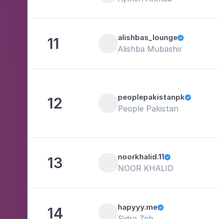
alishbas_lounge
11

Alishba Mubashir
peoplepakistanpk
12

People Pakistan
noorkhalid.11
13

NOOR KHALID
hapyyy.me
14

Sidra Zeb