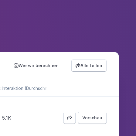
Wie wir berechnen
Alle teilen


sch)
Interaktion (Durchschn.)
5.1K
Vorschau
