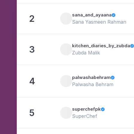
sana_and_ayaana
2

Sana Yasmeen Rahman
kitchen_diaries_by_zubda
3

Zubda Malik
palwashabehram
4

Palwasha Behram
superchefpk
5

SuperChef