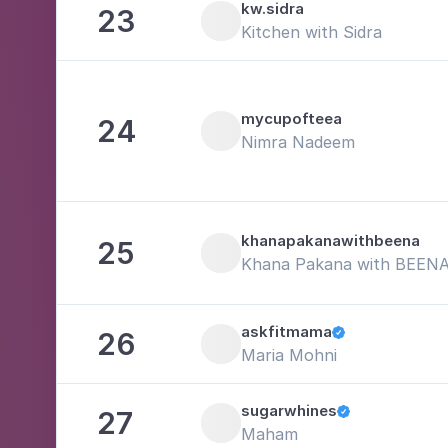
kw.sidra
23
Kitchen with Sidra
mycupofteea
24
Nimra Nadeem
khanapakanawithbeena
25
Khana Pakana with BEEN
askfitmama
26

Maria Mohni
sugarwhines
27

Maham