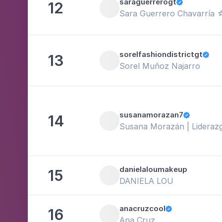
saraguerrerogt
12

Sara Guerrero Chavarría 
sorelfashiondistrictgt
13

Sorel Muñoz Najarro
susanamorazan7
14

Susana Morazán | Lideraz
danielaloumakeup
15
DANIELA LOU
anacruzcool
16

Ana Cruz