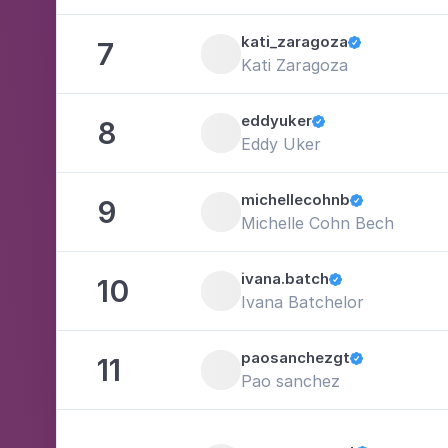
kati_zaragoza
7

Kati Zaragoza
eddyuker
8

Eddy Uker
michellecohnb
9

Michelle Cohn Bech
ivana.batch
10

Ivana Batchelor
paosanchezgt
11

Pao sanchez