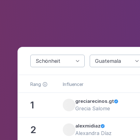
Schönheit
Guatemala


Rang
Influencer

greciarecinos.gt
1

Grecia Salome
alexmidiaz
2

Alexandra Díaz