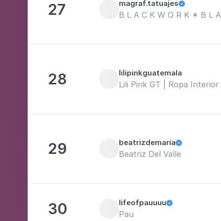
magraf.tatuajes
27

B L A C K W O R K ✶ B L 
lilipinkguatemala
28
Lili Pink GT | Ropa Interior
beatrizdemaria
29

Beatriz Del Valle
lifeofpauuuu
30

Pau