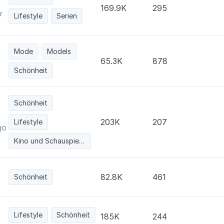
169.9K
295
☆
Lifestyle
Serien
Mode
Models
65.3K
878
Schönheit
Schönheit
203K
207
Lifestyle
go Personal
Kino und Schauspieler/-innen
82.8K
461
Schönheit
Lifestyle
Schönheit
185K
244