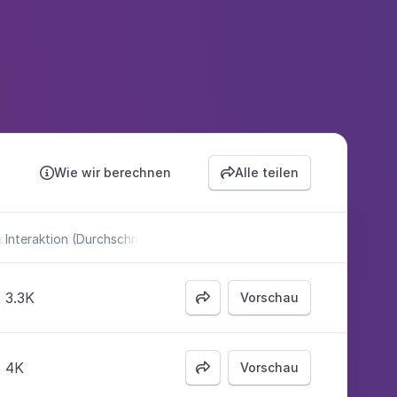
Wie wir berechnen
Alle teilen


sch)
Interaktion (Durchschn.)
3.3K
Vorschau

4K
Vorschau
