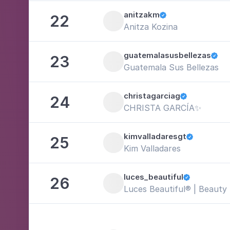
anitzakm
22

Anitza Kozina
guatemalasusbellezas
23

Guatemala Sus Bellezas
christagarciag
24

CHRISTA GARCÍA✨
kimvalladaresgt
25

Kim Valladares
luces_beautiful
26

Luces Beautiful®️ | Beauty