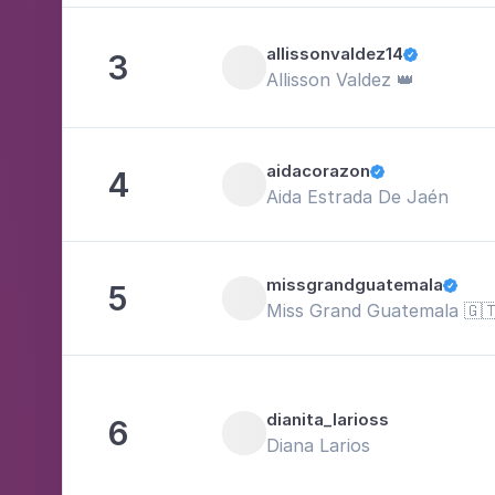
allissonvaldez14
3

Allisson Valdez 👑
aidacorazon
4

Aida Estrada De Jaén
missgrandguatemala
5

Miss Grand Guatemala 🇬🇹
dianita_larioss
6
Diana Larios