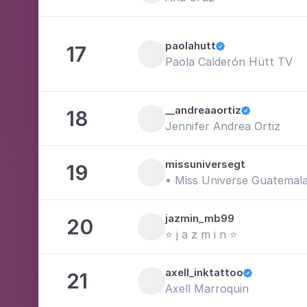
paolahutt
17

Paola Calderón Hütt TV
__andreaaortiz
18

Jennifer Andrea Ortiz
missuniversegt
19
• Miss Universe Guatemala
jazmin_mb99
20
⭐ j a z m i n ⭐
axell_inktattoo
21

Axell Marroquin