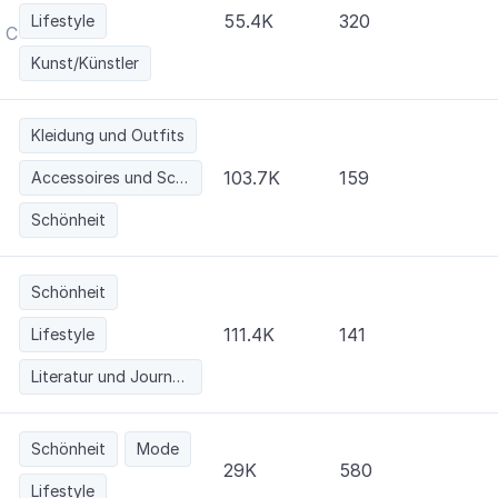
55.4K
320
Lifestyle
A C K S T A R TATTOO
Kunst/Künstler
Kleidung und Outfits
103.7K
159
Accessoires und Schmuck
Schönheit
Schönheit
111.4K
141
Lifestyle
Literatur und Journalismus
Schönheit
Mode
29K
580
Lifestyle