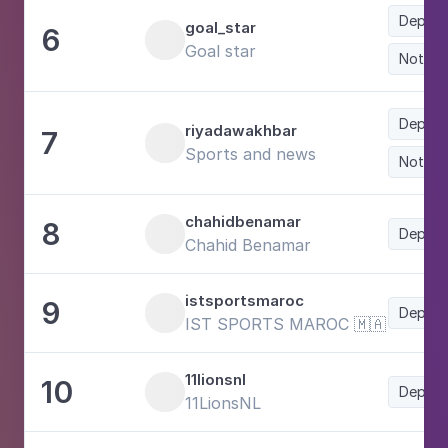
Deport
goal_star
6
Goal star
Noticia
Deport
riyadawakhbar
7
Sports and news
Noticia
chahidbenamar
8
Deport
Chahid Benamar
istsportsmaroc
9
Deport
IST SPORTS MAROC 🇲🇦
11lionsnl
10
Deport
11LionsNL