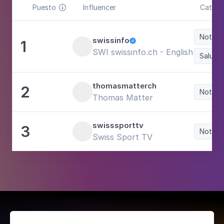
Puesto
Influencer
Catego

Noticia
swissinfo
1

SWI swissinfo.ch - English
Salud 
thomasmatterch
2
Noticia
Thomas Matter
swisssporttv
3
Noticia
Swiss Sport TV