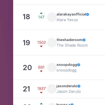

alarakayaofficial
18

147
Alara Yavuz
theshaderoom
19

1503
The Shade Room

snoopdogg
20

691
snoopdogg

jasonderulo
21

1937
Jason Derulo


hyoga.x
