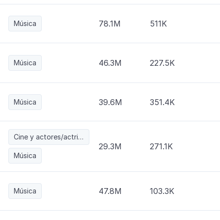
78.1M
511K
Música
46.3M
227.5K
Música
39.6M
351.4K
Música
Cine y actores/actrices
29.3M
271.1K
Música
47.8M
103.3K
Música