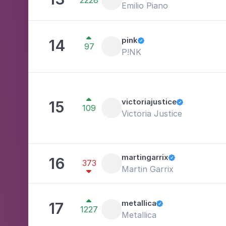
2228
Emilio Piano

pink
14

97
P!NK

victoriajustice
15

109
Victoria Justice
martingarrix
16

373
Martin Garrix


metallica
17

1227
Metallica