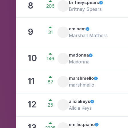

britneyspears
8

206
Britney Spears

eminem
9

31
Marshall Mathers

madonna
10

146
Madonna

marshmello
11

87
marshmello

aliciakeys
12

25
Alicia Keys

emilio.piano
13
