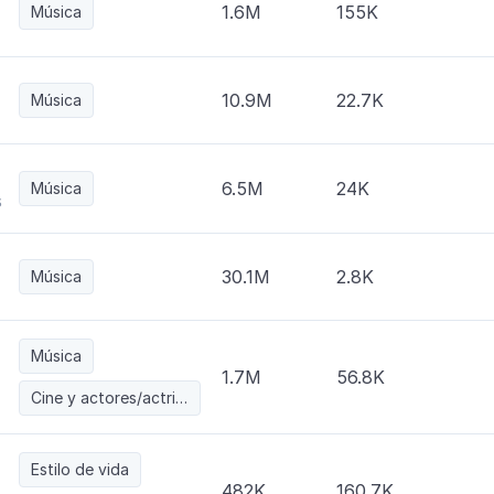
1.6M
155K
Música
10.9M
22.7K
Música
6.5M
24K
Música
s
30.1M
2.8K
Música
Música
1.7M
56.8K
Cine y actores/actrices
Estilo de vida
482K
160.7K