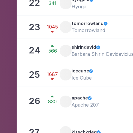
22
341
Hyoga
tomorrowland
23

1045
Tomorrowland


shirindavid
24

566
Barbara Shirin Davidaviciu
icecube
25

1687
Ice Cube


apache
26

830
Apache 207
27
kitschkrieg
