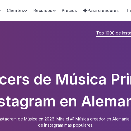
Clientes
Recursos
Precios
Para creadores
I




Top 1000 de Inst
ncers de Música Pri
stagram en Alema
Instagram de Música en 2026. Mira el #1 Música creador en Alemania 
de Instagram más populares.