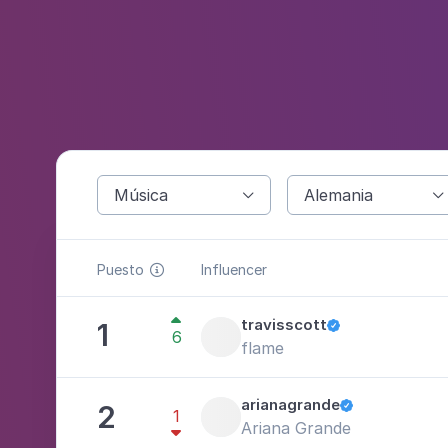
Música
Alemania


Puesto
Influencer


travisscott
1

6
flame
arianagrande
2

1
Ariana Grande
