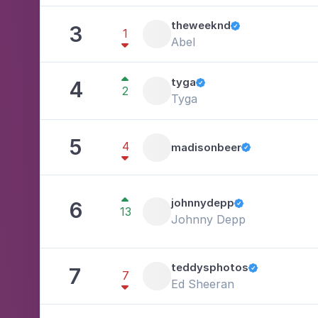
theweeknd
3

1
Abel


tyga
4

2
Tyga
5
4
madisonbeer



johnnydepp
6

13
Johnny Depp
teddysphotos
7

7
Ed Sheeran
