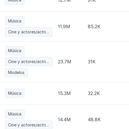
12.7M
91K
Música
11.9M
85.2K
Cine y actores/actrices
Música
23.7M
31K
Cine y actores/actrices
Modelos
15.3M
32.2K
Música
Música
14.4M
48.8K
Cine y actores/actrices