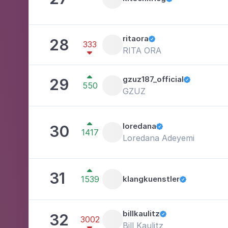
ritaora
28

333
RITA ORA


gzuz187_official
29

550
GZUZ

loredana
30

1417
Loredana Adeyemi

31
1539
klangkuenstler

billkaulitz
32

3002
Bill Kaulitz
