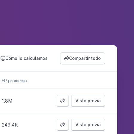
Cómo lo calculamos
Compartir todo


o
ER promedio
1.8M
Vista previa

249.4K
Vista previa
