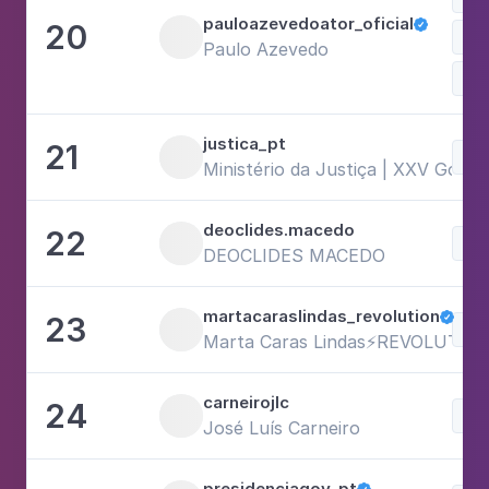
pauloazevedoator_oficial
20

Fam
Paulo Azevedo
Neg
justica_pt
21
Neg
Ministério da Justiça | XXV Gover
deoclides.macedo
22
Neg
DEOCLIDES MACEDO
martacaraslindas_revolution
23

Neg
Marta Caras Lindas⚡️REVOLUTIO
carneirojlc
24
Neg
José Luís Carneiro
presidenciagov_pt