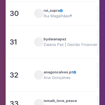
Ges
rui_supra
30

Rui Magalhães®
Neg
bydaianapaz
31
Neg
Daiana Paz | Gestão Financeira p
Ges
anagoncalves.pt
32

Neg
Ana Gonçalves
Ges
Neg
ismaili_love_peace
33