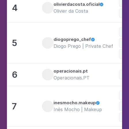
Dep
olivierdacosta.oficial
4

Olivier da Costa
Neg
Com
diogoprego_chef
5

Neg
Diogo Prego | Private Chef
Art
operacionais.pt
6
Neg
Operacionais.PT
Bel
inesmocho.makeup
7

Est
Inês Mocho | Makeup
Neg