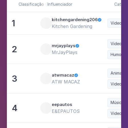
Classificação
Influenciador
Catego

kitchengardening206
1

Videoga
Kitchen Gardening
Videoga
mrjayplays
2

MrJayPlays
Humor
Animaçã
atwmacaz
3

ATW MACAZ
Videoga
Música e
eepautos
4
E&EPAUTOS
Videoga