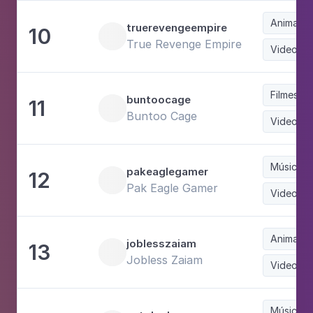
Animaçã
truerevengeempire
10
True Revenge Empire
Videoga
Filmes
buntoocage
11
Buntoo Cage
Videoga
Música e
pakeaglegamer
12
Pak Eagle Gamer
Videoga
Animaçã
joblesszaiam
13
Jobless Zaiam
Videoga
Música e