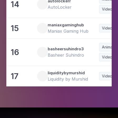
autolockerr
14
AutoLocker
Videoga
maniaxgaminghub
15
Videoga
Maniax Gaming Hub
Animaçã
basheersuhindro3
16
Basheer Suhindro
Videoga
liquiditybymurshid
17
Videoga
Liquidity by Murshid