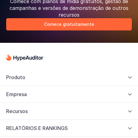
Comece com planos de mídia gratuitos, gestão de
campanhas e versões de demonstração de outros
recursos
Comece gratuitamente
Produto

Empresa

Recursos

RELATÓRIOS E RANKINGS
