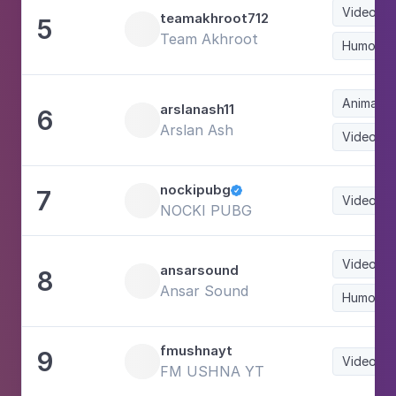
Videoga
teamakhroot712
5
Team Akhroot
Humor
Animaçã
arslanash11
6
Arslan Ash
Videoga
nockipubg
7

Videoga
NOCKI PUBG
Videoga
ansarsound
8
Ansar Sound
Humor
fmushnayt
9
Videoga
FM USHNA YT