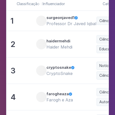
Classificação
Influenciador
Catego

surgeonjaved1
1

Ciência 
Professor Dr Javed Iqbal
Ciência 
haidermehdi
2
Haider Mehdi
Educaçã
Notícias 
cryptosnake
3

CryptoSnake
Ciência 
Ciência 
farogheaza
4

Farogh e Aza