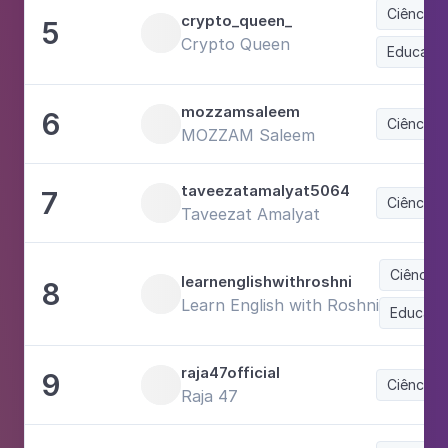
Ciência 
crypto_queen_
5
Crypto Queen
Educaçã
mozzamsaleem
6
Ciência 
MOZZAM Saleem
taveezatamalyat5064
7
Ciência 
Taveezat Amalyat
Ciência 
learnenglishwithroshni
8
Learn English with Roshni
Educaçã
raja47official
9
Ciência 
Raja 47