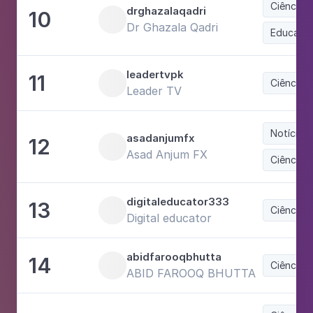
Ciência 
drghazalaqadri
10
Dr Ghazala Qadri
Educaçã
leadertvpk
11
Ciência 
Leader TV
Notícias 
asadanjumfx
12
Asad Anjum FX
Ciência 
digitaleducator333
13
Ciência 
Digital educator
abidfarooqbhutta
14
Ciência 
ABID FAROOQ BHUTTA