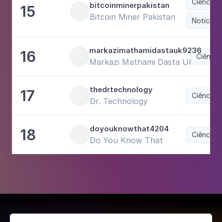
Ciência 
bitcoinminerpakistan
15
Bitcoin Miner Pakistan
Notícias 
markazimathamidastauk9236
16
Ciência
Markazi Mathami Dasta UK
thedrtechnology
17
Ciência 
Dr. Technology
doyouknowthat4204
18
Ciência 
Do You Know That