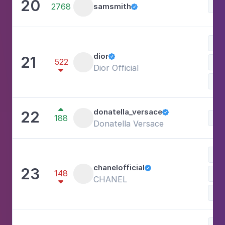
20
Mú
2768
samsmith

Mo
dior
21

522
Ves
Dior Official

Ace

donatella_versace
22

188
Mo
Donatella Versace
Mo
chanelofficial
23

148
Ace
CHANEL

Ves