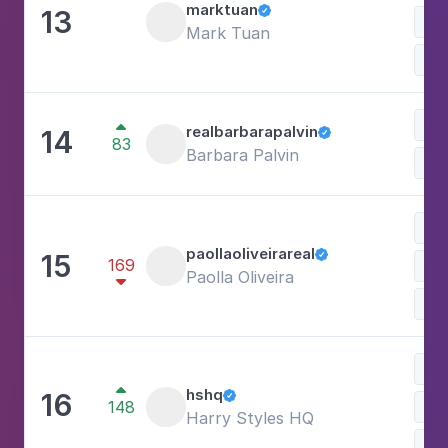
marktuan
13

Mark Tuan
Car
Car

realbarbarapalvin
14

83
Barbara Palvin
Mo
paollaoliveirareal
15

169
Est
Paolla Oliveira

Mo
Mú

hshq
16

148
Harry Styles HQ
Mo