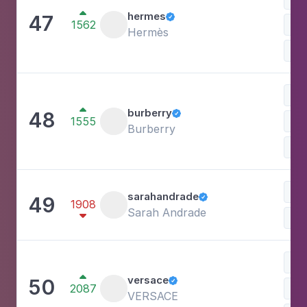

hermes
47

1562
Ves
Hermès
Mo
Mo

burberry
48

1555
Ves
Burberry
Ace
Bel
sarahandrade
49

1908
Sarah Andrade

Est
Ace

versace
50

2087
Ves
VERSACE