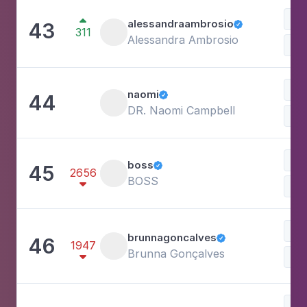
Car

alessandraambrosio
43

311
Alessandra Ambrosio
Mo
Car
naomi
44

DR. Naomi Campbell
Mo
Mo
boss
45

2656
BOSS

Ves
Est
brunnagoncalves
46

1947
Brunna Gonçalves

Sh
Ace