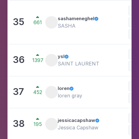

sashameneghel
35

661
Car
SASHA
Mo
Mo

ysl
36

1397
SAINT LAURENT
Ves
Mo

loren
37

452
loren gray
Car
Fam

jessicacapshaw
38

195
Jessica Capshaw
Car