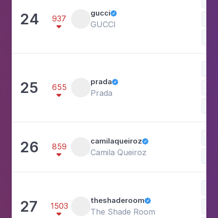
Ace
gucci
24

937
Ves
GUCCI

Mo
Ves
prada
25

655
Ace
Prada

Mo
camilaqueiroz
26

859
Camila Queiroz

Mo
Art
theshaderoom
27

1503
Car
The Shade Room
