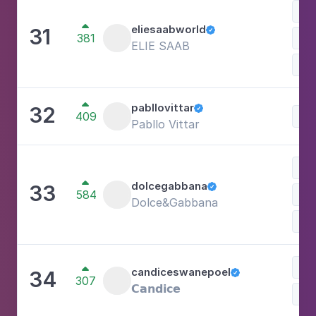
Mo

eliesaabworld
31

381
Ves
ELIE SAAB
Com

pabllovittar
32

409
Mo
Pabllo Vittar
Ace

dolcegabbana
33

584
Ves
Dolce&Gabbana
Mo
Car

candiceswanepoel
34

307
𝗖𝗮𝗻𝗱𝗶𝗰𝗲
Mo