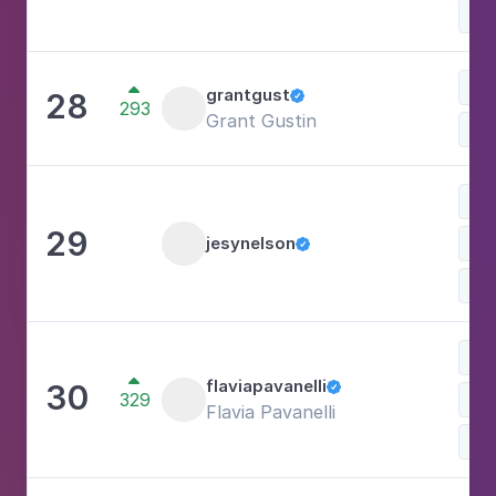
Mú

grantgust
28

293
Grant Gustin
Mo
Mú
29
jesynelson
Est

Mo

flaviapavanelli
30

329
Est
Flavia Pavanelli
Mo