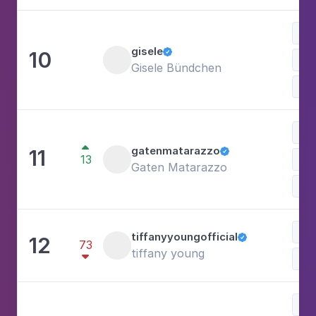
Car
gisele
10

Mo
Gisele Bündchen
Est
Mú

gatenmatarazzo
11

13
Gaten Matarazzo
Mo
Car
tiffanyyoungofficial
12

73
tiffany young

Mo
Mú