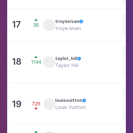
Art

troyesivan
17

36
troye sivan
Mo
Art

taylor_hill
18

1144
Mo
Taylor Hill
Car
Mo
louisvuitton
19

726
Ves
Louis Vuitton

Ace
