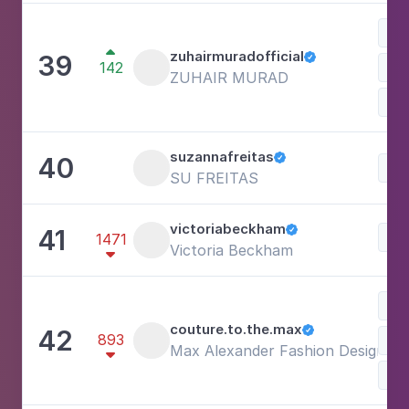
Mo

zuhairmuradofficial
39

142
Ves
ZUHAIR MURAD
Com
suzannafreitas
40

Mo
SU FREITAS
victoriabeckham
41

Mo
1471
Victoria Beckham

Mo
couture.to.the.max
42

893
Ves
Max Alexander Fashion Designer

Art