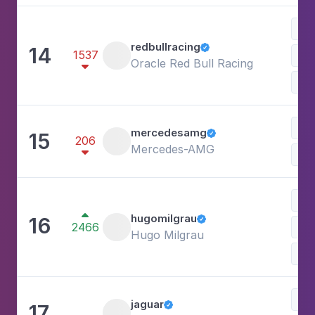
Esp
redbullracing
14

1537
Oracle Red Bull Racing

Sh
mercedesamg
15

206
Mercedes-AMG

Esp

hugomilgrau
16

2466
Est
Hugo Milgrau
Esp
jaguar
17
