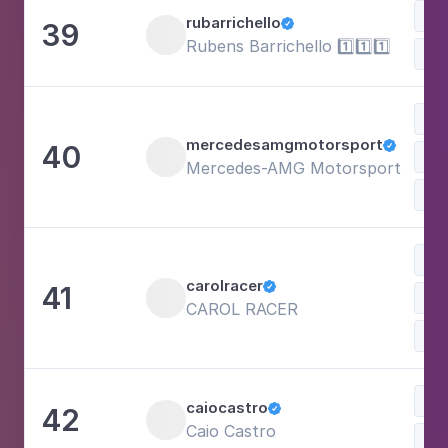
Esp
rubarrichello
39

Rubens Barrichello 1️⃣1️⃣1️⃣
Esp
mercedesamgmotorsport
40

Mercedes-AMG Motorsport
Jo
Vi
carolracer
41

CAROL RACER
Est
caiocastro
42

Caio Castro
Esp