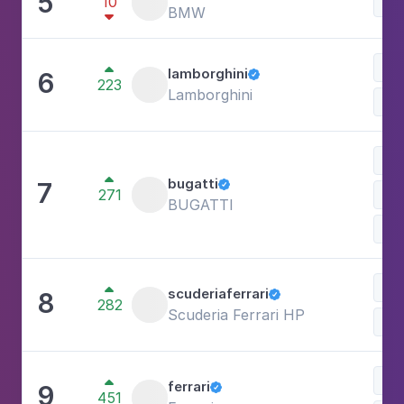
5
10
BMW

Lu

lamborghini
6

223
Lamborghini

bugatti
7

271
Lu
BUGATTI
Esp
Esp

scuderiaferrari
8

282
Scuderia Ferrari HP
Lu

ferrari
9

451