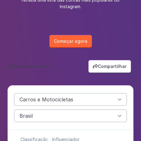
Instagram.
Começar agora
Como calculamos
Compartilhar


Carros e Motocicletas

Brasil

Classificação
Influenciador
Cat
