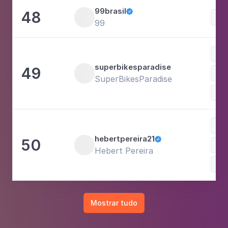
99brasil
48

99
Esp
superbikesparadise
49
SuperBikesParadise
Fot
Esp
hebertpereira21
50

Hebert Pereira
Mostrar tudo