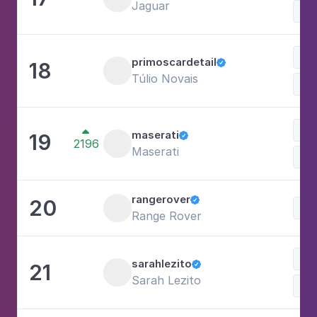
Jaguar
Lu
primoscardetail
18

Túlio Novais
Car
Lu

maserati
19

2196
Maserati
rangerover
20

Range Rover
Esp
sarahlezito
21

Sarah Lezito