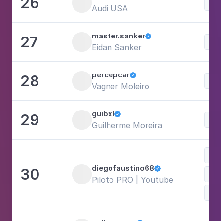
26
Audi USA
master.sanker
27

Eidan Sanker
percepcar
28

Vagner Moleiro
guibxl
29

Guilherme Moreira
Est
diegofaustino68
30

Piloto PRO | Youtube
Esp