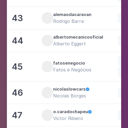
alemaodacaravan
43
Rodrigo Barra
albertomecanicooficial
44
Alberto Eggert
Neg
fatosenegocio
45
Fatos e Negócios
nicolaslowcars
46

Nicolas Borges
o.caradochapeu
47

Victor Ribeiro