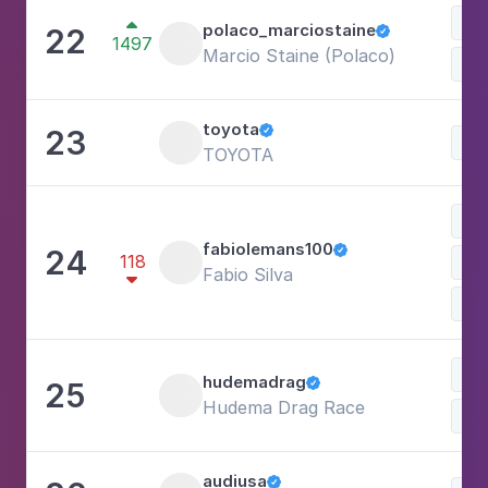
Est

polaco_marciostaine
22

1497
Marcio Staine (Polaco)
toyota
23

TOYOTA
Esp
fabiolemans100
24

118
Fabio Silva

Esp
hudemadrag
25

Hudema Drag Race
audiusa
