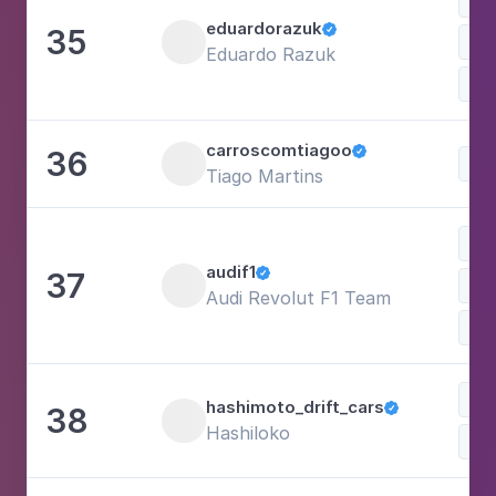
eduardorazuk
35

Eduardo Razuk
Sh
carroscomtiagoo
36

Tiago Martins
Esp
audif1
37

Audi Revolut F1 Team
Esp
hashimoto_drift_cars
38

Hashiloko