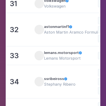
volkswagen
31

Volkswagen
Esp
astonmartinf1
32

Aston Martin Aramco Formula O
lemans.motorsport
33

Lemans Motorsport
Est
ssribeiross
34

Bel
Stephany Ribeiro
Est