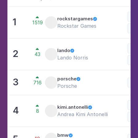

rockstargames
1

1519
Rockstar Games
Jo
Esp

lando
2

43
Lando Norris

porsche
3

716
Porsche
Esp

kimi.antonelli
4

8
Andrea Kimi Antonelli
bmw
