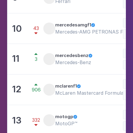
Ferrari
Esp
mercedesamgf1
10

43
Mercedes-AMG PETRONAS F1 T


mercedesbenz
11

3
Mercedes-Benz
Lu
Esp

mclarenf1
12

906
McLaren Mastercard Formula 1 T
Esp
motogp
13

332
MotoGP™
