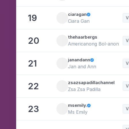
ciaragan
19

V
Ciara Gan
thehaarbergs
20
V
Americanong Bol-anon
janandann
21

V
Jan and Ann
zsazsapadillachannel
22
V
Zsa Zsa Padilla
msemily.
23

V
Ms Emily