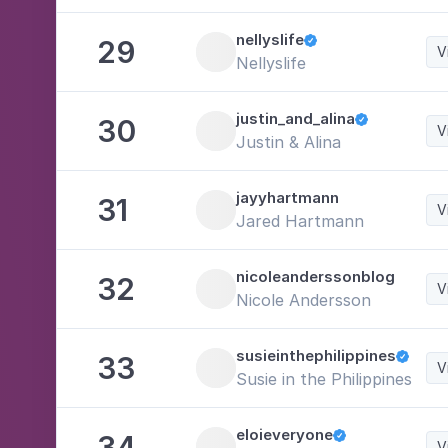
nellyslife
29

V
Nellyslife
justin_and_alina
30

V
Justin & Alina
jayyhartmann
31
V
Jared Hartmann
nicoleanderssonblog
32
V
Nicole Andersson
susieinthephilippines
33

V
Susie in the Philippines
eloieveryone
34

V