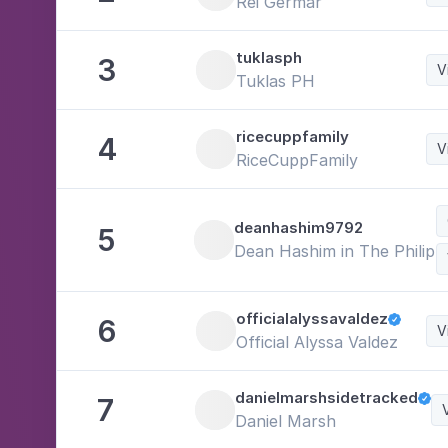
Rei Germar
tuklasph
3
V
Tuklas PH
ricecuppfamily
4
V
RiceCuppFamily
deanhashim9792
5
Dean Hashim in The Philipp
officialalyssavaldez
6

V
Official Alyssa Valdez
danielmarshsidetracked
7

Daniel Marsh