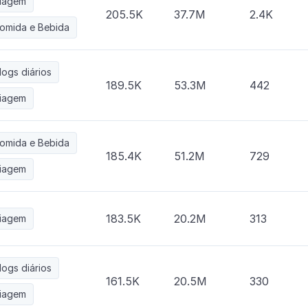
iagem
205.5K
37.7M
2.4K
omida e Bebida
logs diários
189.5K
53.3M
442
iagem
omida e Bebida
185.4K
51.2M
729
iagem
183.5K
20.2M
313
iagem
logs diários
161.5K
20.5M
330
iagem