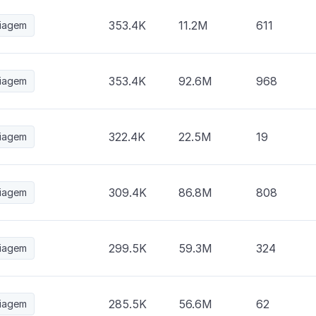
353.4K
11.2M
611
iagem
353.4K
92.6M
968
iagem
322.4K
22.5M
19
iagem
309.4K
86.8M
808
iagem
299.5K
59.3M
324
iagem
285.5K
56.6M
62
iagem