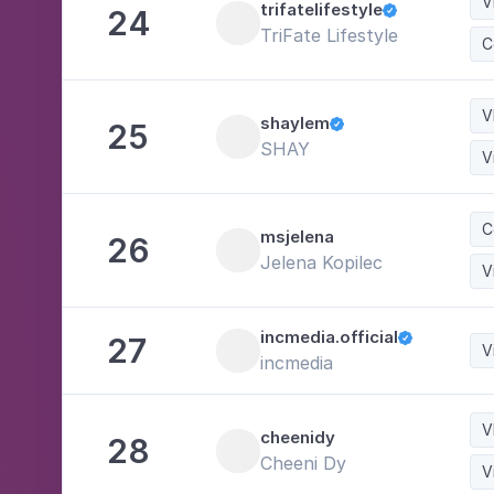
V
trifatelifestyle
24

TriFate Lifestyle
C
V
shaylem
25

SHAY
V
C
msjelena
26
Jelena Kopilec
V
incmedia.official
27

V
incmedia
V
cheenidy
28
Cheeni Dy
V