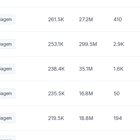
261.5K
27.2M
410
iagem
253.1K
299.5M
2.9K
iagem
238.4K
35.1M
1.6K
iagem
235.5K
16.8M
50
iagem
219.5K
18.8M
194
iagem