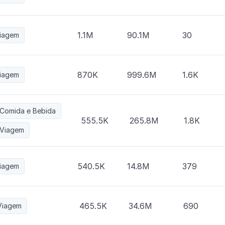
1.1M
90.1M
30
iagem
870K
999.6M
1.6K
iagem
Comida e Bebida
555.5K
265.8M
1.8K
ines
Viagem
540.5K
14.8M
379
iagem
465.5K
34.6M
690
Viagem