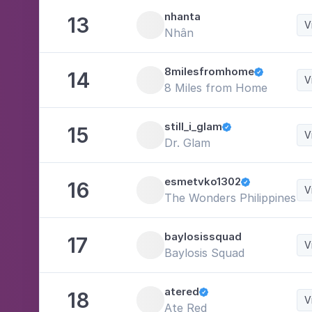
nhanta
13
V
Nhân
8milesfromhome
14

V
8 Miles from Home
still_i_glam
15

V
Dr. Glam
esmetvko1302
16

V
The Wonders Philippines
baylosissquad
17
V
Baylosis Squad
atered
18

V
Ate Red