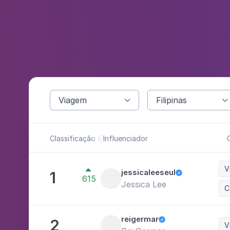
Viagem
Filipinas


Classificação
Influenciador

V

jessicaleeseul
1

615
Jessica Lee
C
reigermar
2

V