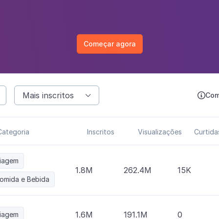
Começar agora
Mais inscritos
Com


Categoria
Inscritos
Visualizações
Curtida
iagem
1.8M
262.4M
15K
omida e Bebida
1.6M
191.1M
0
iagem