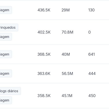
436.5K
29M
130
iagem
rinquedos
402.5K
70.8M
0
iagem
368.5K
40M
641
iagem
363.6K
56.5M
444
iagem
logs diários
358.5K
45.1M
450
iagem