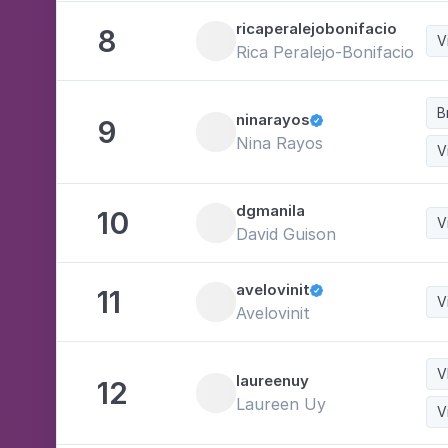
ricaperalejobonifacio
8
V
Rica Peralejo-Bonifacio
B
ninarayos
9

Nina Rayos
V
dgmanila
10
V
David Guison
avelovinit
11

V
Avelovinit
V
laureenuy
12
Laureen Uy
V