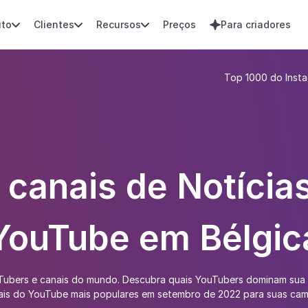
uto
Clientes
Recursos
Preços
Para criadores




Top 1000 do Inst
 canais de Notícias
YouTube em Bélgic
uTubers e canais do mundo. Descubra quais YouTubers dominam sua
anais do YouTube mais populares em setembro de 2022 para suas ca