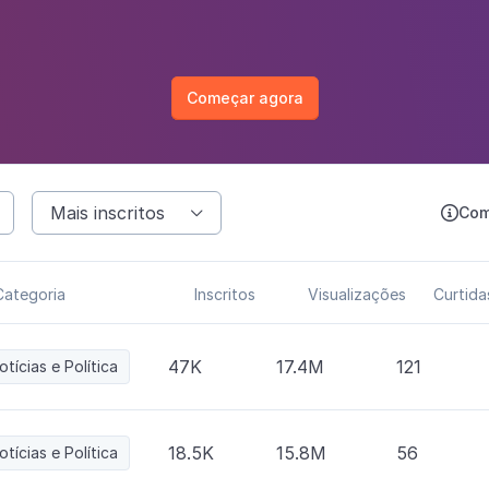
Começar agora
Mais inscritos
Com


Categoria
Inscritos
Visualizações
Curtida
47K
17.4M
121
otícias e Política
18.5K
15.8M
56
otícias e Política