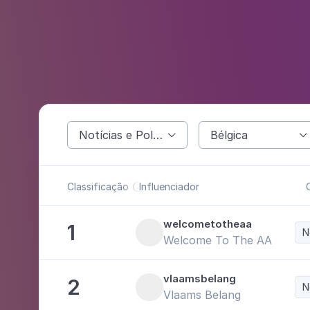
Notícias e Política
Bélgica


Classificação
Influenciador

welcometotheaa
1
N
Welcome To The AA
vlaamsbelang
2
N
Vlaams Belang