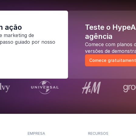
m ação
Teste o HypeA
agência
e marketing de
passo guiado por nosso
Comece com planos de
versões de demonstra
Comece gratuitamen
EMPRESA
RECURSOS