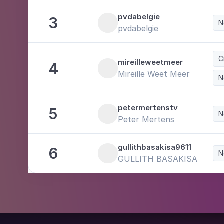
pvdabelgie
3
N
pvdabelgie
C
mireilleweetmeer
4
Mireille Weet Meer
N
petermertenstv
5
N
Peter Mertens
gullithbasakisa9611
6
N
GULLITH BASAKISA