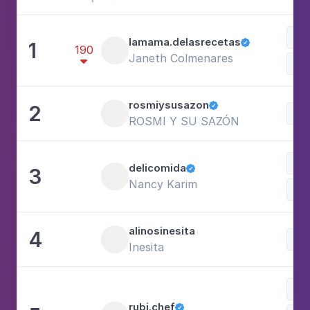
Doc
lamama.delasrecetas
1

190
Janeth Colmenares

Fam
rosmiysusazon
2

Doc
ROSMI Y SU SAZÓN
Com
delicomida
3

Nancy Karim
Doc
alinosinesita
4
Doc
Inesita
Com
rubi.chef
