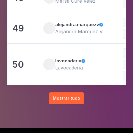
Melisa Cure Vélez
Est
Doc
alejandra.marquezv
49

Alejandra Marquez V
Est
Álc
lavocaderia
50

Com
Lavocadería
Doc
Mostrar tudo