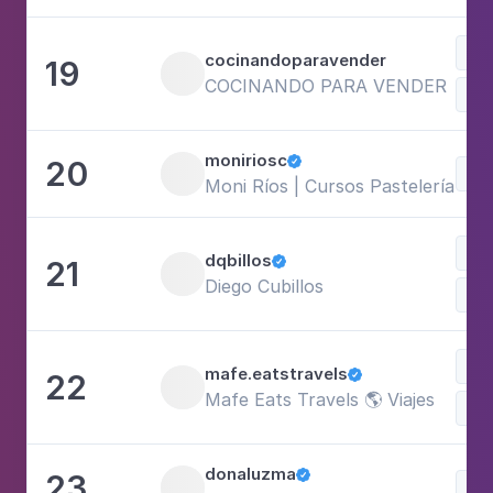
Doc
cocinandoparavender
19
COCINANDO PARA VENDER
Fam
moniriosc
20

Doc
Moni Ríos | Cursos Pastelería Onl
Com
dqbillos
21

Diego Cubillos
Doc
Doc
mafe.eatstravels
22

Mafe Eats Travels 🌎 Viajes
Com
donaluzma
23

Doc