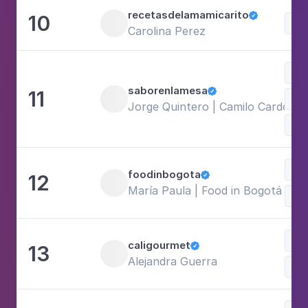
recetasdelamamicarito
10

Doc
Carolina Perez
Doc
saborenlamesa
11

Com
Jorge Quintero | Camilo Cardona 
Vi
Com
foodinbogota
12

María Paula | Food in Bogotá | Re
Doc
Doc
caligourmet
13

Alejandra Guerra
Com