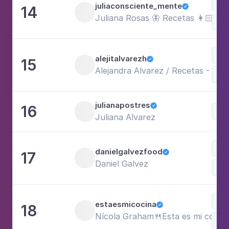
Com
juliaconsciente_mente
14

Juliana Rosas 🦋 Recetas 👩🏻‍🍳 
Doc
Doc
alejitalvarezh
15

Alejandra Alvarez / Recetas - Viaje
Com
julianapostres
16

Doc
Juliana Alvarez
Com
danielgalvezfood
17

Daniel Galvez
Doc
Doc
estaesmicocina
18

Nícola Graham🍴Esta es mi cocin
Com