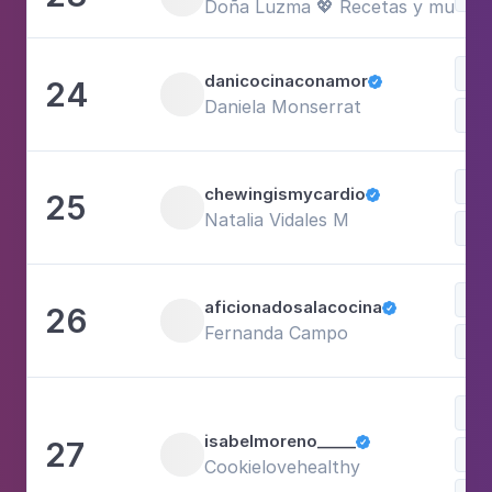
Doña Luzma 💖 Recetas y mucho m
Fam
danicocinaconamor
24

Daniela Monserrat
Doc
Com
chewingismycardio
25

Natalia Vidales M
Doc
Doc
aficionadosalacocina
26

Fernanda Campo
Com
Doc
isabelmoreno_____
27

Com
Cookielovehealthy