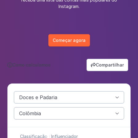
Instagram.
Começar agora
Como calculamos
Compartilhar


Doces e Padaria

Colômbia

Classificação
Influenciador
Cat
