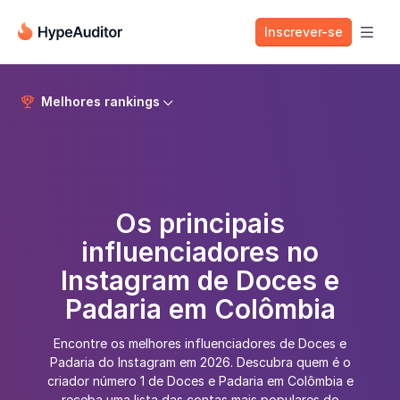
Inscrever-se

Melhores rankings


Os principais
influenciadores no
Instagram de Doces e
Padaria em Colômbia
Encontre os melhores influenciadores de Doces e
Padaria do Instagram em 2026. Descubra quem é o
criador número 1 de Doces e Padaria em Colômbia e
receba uma lista das contas mais populares do