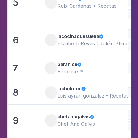
5
Doc
Rubi Cardenas • Recetas
Neg
Com
lacocinaquesuena
6

Elizabeth Reyes | Julián Blanco | 
Doc
paranice
7

Doc
Paranice ®
luchokooc
8

Doc
Luis ayran gonzalez - Recetas en
Doc
chefanagalvis
9

Chef Ana Galvis
Com