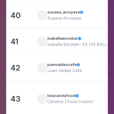
Doc
susana_arroyave
40

Susana Arroyave
Com
Doc
isabellaescobar
41

Isabella Escobar- ES UN BALANC
Saú
Doc
juanvaldezcafe
42

Juan Valdez Café
Com
Doc
lolacarolafood
43

Vi
Carolina | Food Creator
Com