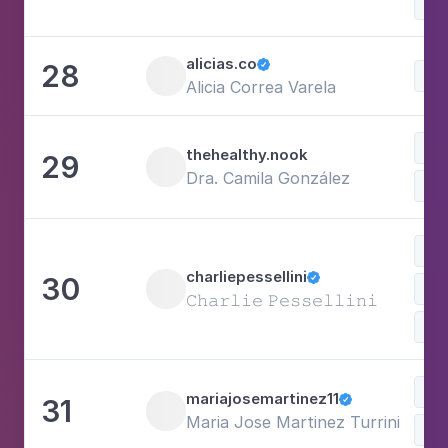
Saú
alicias.co
28

Doc
Alicia Correa Varela
Doc
thehealthy.nook
29
Dra. Camila González
Saú
Com
charliepessellini
30

Doc
𝙲𝚑𝚊𝚛𝚕𝚒𝚎 𝙿𝚎𝚜𝚜𝚎𝚕𝚕𝚒𝚗𝚒
Sh
Doc
mariajosemartinez11
31

Maria Jose Martinez Turrini
Fot