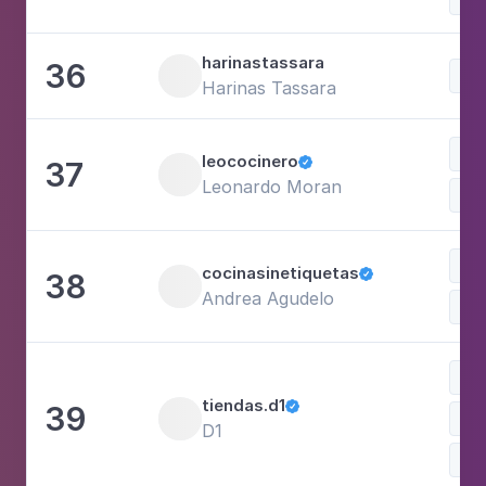
harinastassara
36
Doc
Harinas Tassara
Com
leococinero
37

Leonardo Moran
Doc
Com
cocinasinetiquetas
38

Andrea Agudelo
Doc
Doc
tiendas.d1
39

Com
D1
Com