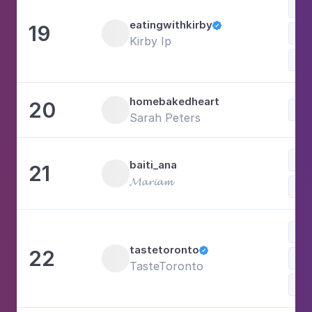
Com
eatingwithkirby
19

Doc
Kirby Ip
Sh
homebakedheart
20
Doc
Sarah Peters
Doc
baiti_ana
21
𝓜𝓪𝓻𝓲𝓪𝓶
Com
Doc
tastetoronto
22

Com
TasteToronto
Álc