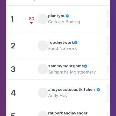
Com
plantyou
1

80
Carleigh Bodrug

Doc
Com
foodnetwork
2

Food Network
Doc
sammymontgoms
3

Doc
Samantha Montgomery
Doc
andyseastcoastkitchen_
4

Andy Hay
Com
rhubarbandlavender