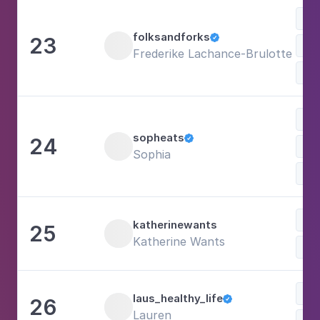
Doc
folksandforks
23

Frederike Lachance-Brulotte
Fam
Com
sopheats
24

Doc
Sophia
Sh
Com
katherinewants
25
Katherine Wants
Doc
Doc
laus_healthy_life
26

Lauren