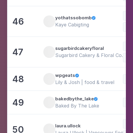
Doc
yothatssobomb
46

Kaye Cabigting
Com
Doc
sugarbirdcakeryfloral
47
Sugarbird Cakery & Floral Co. - C
Art
wpgeats
48

Doc
Lily & Josh | food & travel
bakedbythe_lake
49

Doc
Baked By The Lake
Doc
laura.ullock
50
Laura Ullock | Vancouver Food & L