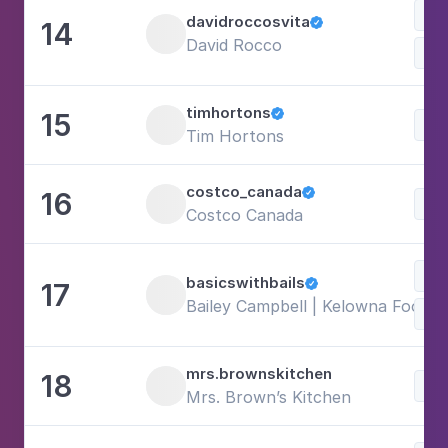
Doc
davidroccosvita
14

David Rocco
Sh
timhortons
15

Doc
Tim Hortons
costco_canada
16

Doc
Costco Canada
Doc
basicswithbails
17

Bailey Campbell | Kelowna Foodie
Com
mrs.brownskitchen
18
Doc
Mrs. Brown’s Kitchen