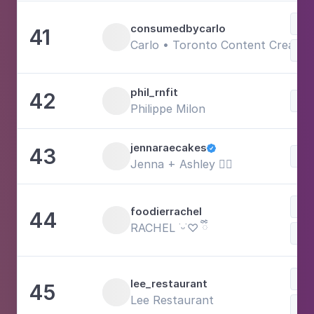
Doc
consumedbycarlo
41
Carlo • Toronto Content Creator
Com
phil_rnfit
42
Doc
Philippe Milon
jennaraecakes
43

Doc
Jenna + Ashley 👯‍♀️
Com
foodierrachel
44
RACHEL ˙ᵕ˙♡ ྀིྀི
Doc
Doc
lee_restaurant
45
Lee Restaurant
Com