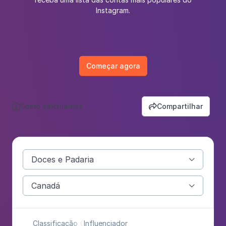
Instagram.
Começar agora
Como calculamos
Compartilhar


Doces e Padaria

Canadá

Classificação
Influenciador
Cat
