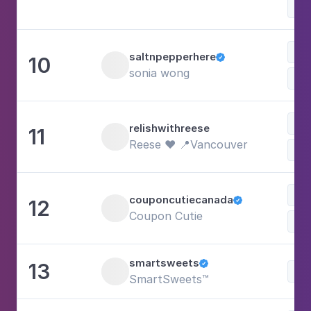
Sh
Com
saltnpepperhere
10

sonia wong
Doc
Com
relishwithreese
11
Reese ♥ 📍Vancouver
Doc
Com
couponcutiecanada
12

Coupon Cutie
Doc
smartsweets
13

Doc
SmartSweets™