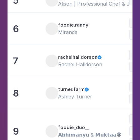
5
Doc
Alison | Professional Chef & Joa
Com
foodie.randy
6
Miranda
Doc
Com
rachelhalldorson
7

Rachel Halldorson
Doc
Doc
turner.farm
8

Ashley Turner
Fam
Doc
foodie_duo__
9
Com
𝗔𝗯𝗵𝗶𝗺𝗮𝗻𝘆𝘂 & 𝗠𝘂𝗸𝘁𝗮𝗮🧿