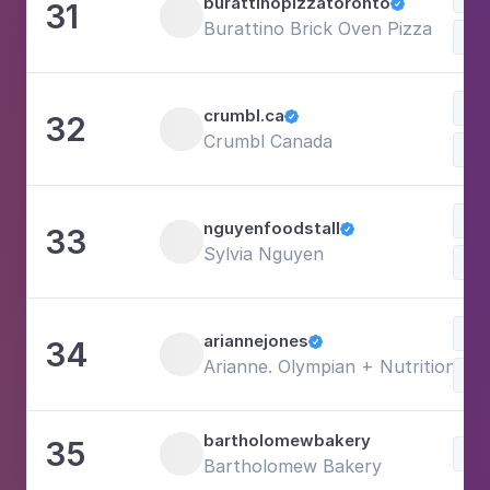
burattinopizzatoronto
31

Burattino Brick Oven Pizza
Doc
Doc
crumbl.ca
32

Crumbl Canada
Com
Com
nguyenfoodstall
33

Sylvia Nguyen
Doc
Doc
ariannejones
34

Arianne. Olympian + Nutritionist 
Saú
bartholomewbakery
35
Doc
Bartholomew Bakery