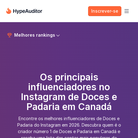
Inscrever-se

Melhores rankings


Os principais
influenciadores no
Instagram de Doces e
Padaria em Canadá
Encontre os melhores influenciadores de Doces e
Padaria do Instagram em 2026. Descubra quem é o
criador número 1 de Doces e Padaria em Canadá e
receba uma lista das contas mais populares do