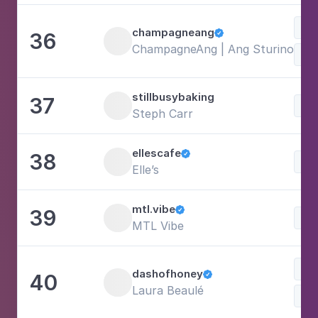
Doc
champagneang
36

ChampagneAng | Ang Sturino
Est
stillbusybaking
37
Doc
Steph Carr
ellescafe
38

Doc
Elle’s
mtl.vibe
39

Doc
MTL Vibe
Com
dashofhoney
40

Laura Beaulé
Doc