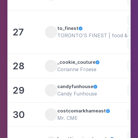
Saú
Doc
to_finest
27

Com
TORONTO’S FINEST | food & mor
Fot
_cookie_couture
28

Doc
Corianne Froese
candyfunhouse
29

Doc
Candy Funhouse
costcomarkhameast
30

Doc
Mr. CME
Est