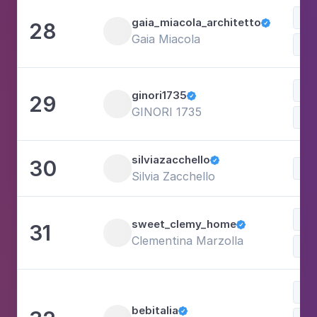
gaia_miacola_architetto
28

Gaia Miacola
Lu
ginori1735
29

GINORI 1735
silviazacchello
30

Silvia Zacchello
Fam
sweet_clemy_home
31

Clementina Marzolla
bebitalia
