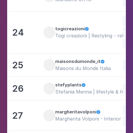
Bel
togicreazioni
24

Togì creazioni | Restyling - relooki
Art
maisonsdumonde_it
25

Maisons du Monde Italia
stefyplants
26

Stefania Menna | lifestyle & hom
Bel
margheritavolponi
27

Margherita Volponi - Interior Des