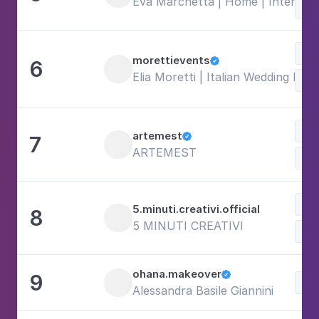
Eva Marchetta | Home | Interior
morettievents
6

Elia Moretti | Italian Wedding Pla
Bel
artemest
7

ARTEMEST
5.minuti.creativi.official
8
5 MINUTI CREATIVI
ohana.makeover
9

Alessandra Basile Giannini