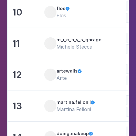
flos
10

Flos
m_i_c_h_y_s_garage
11
Michele Stecca
Art
artewalls
12

Arte
Sh
martina.fellonii
13

Martina Felloni
doing.makeup
