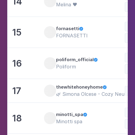
14
Melina 🖤
Bel
fornasetti
15

FORNASETTI
poliform_official
16

Poliform
thewhitehoneyhome
17

🌿 Simona Olcese - Cozy Neutra
minotti_spa
18

Minotti spa