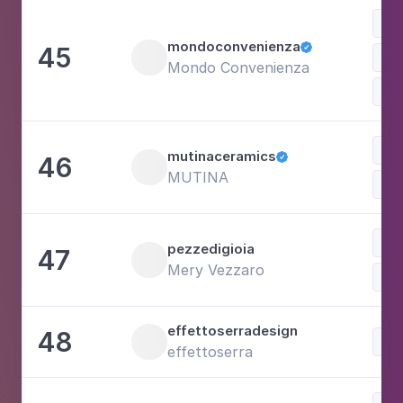
mondoconvenienza
45

Fot
Mondo Convenienza
Com
mutinaceramics
46

MUTINA
pezzedigioia
47
Mery Vezzaro
Fam
effettoserradesign
48
effettoserra