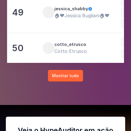
jessica_shabby
49

Fam
🏠❤️Jessica Bugliani🏠❤️
Est
cotto_etrusco
50
Cotto Etrusco
Mostrar tudo
Veja o HypeAuditor em ação