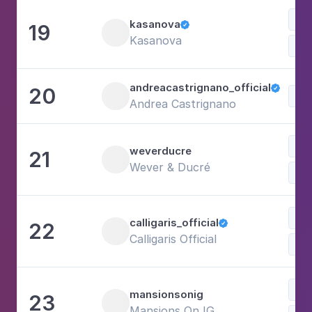
kasanova
19

Kasanova
Bel
andreacastrignano_official
20

Andrea Castrignano
weverducre
21
Wever & Ducré
calligaris_official
22

Calligaris Official
mansionsonig
23
Mansions On IG