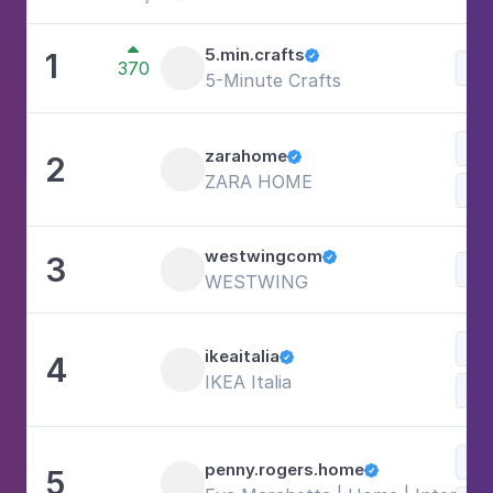

5.min.crafts
1

370
5-Minute Crafts
zarahome
2

ZARA HOME
Com
westwingcom
3

WESTWING
ikeaitalia
4

IKEA Italia
Com
Bel
penny.rogers.home
5
