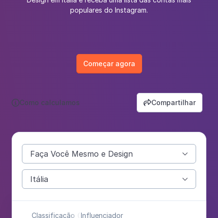
populares do Instagram.
Começar agora
Como calculamos
Compartilhar


Faça Você Mesmo e Design

Itália

Classificação
Influenciador
Cat
