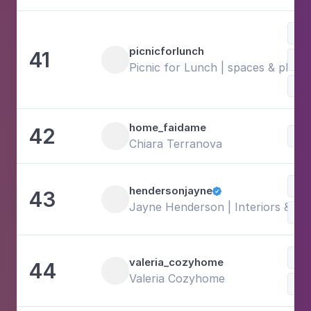
Fot
picnicforlunch
41
Est
Picnic for Lunch | spaces & place
home_faidame
42
Chiara Terranova
Fot
hendersonjayne
43

Jayne Henderson | Interiors & Lif
valeria_cozyhome
44
Valeria Cozyhome
Fam