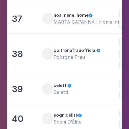
noa_nene_home
37

MARTA CAPANNA | Home interior |
Mú
poltronafrauofficial
38

Poltrona Frau
Mo
seletti
39

Seletti
Bel
sognidelite
40

Sogni D’Élite