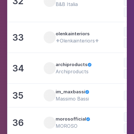
32
B&B Italia
Art
olenkainteriors
33
⚜️Olenkainteriors⚜️
archiproducts
34

Archiproducts
im_maxbassi
35

Massimo Bassi
morosofficial
36

MOROSO
Mo